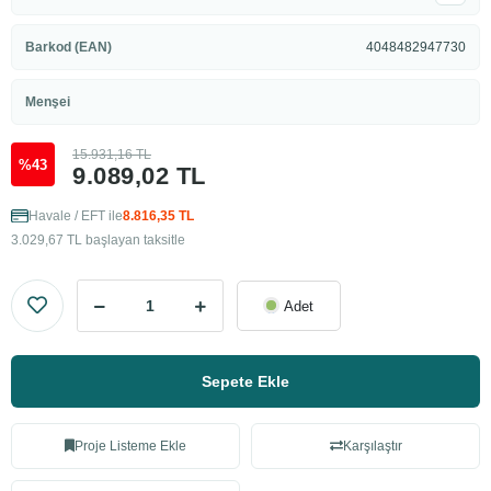
Barkod (EAN)
4048482947730
Menşei
15.931,16 TL
%43
9.089,02 TL
Havale / EFT ile
8.816,35 TL
3.029,67 TL başlayan taksitle
Adet
Sepete Ekle
Proje Listeme Ekle
Karşılaştır