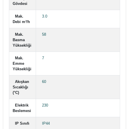
Gövdesi
Mak.
3.0
Debi m³/h
Mak.
58
Basma
Yüksekliği
Mak.
7
Emme
Yüksekliği
Akışkan
60
Sıcaklığı
(°C)
Elektrik
230
Beslemesi
IP Sınıfı
IP44