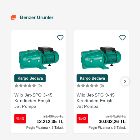
Benzer Ürünler
(0)
(0)
Sepete Ekle
Sepete Ekle
Wilo Jet-SPG 3-45
Wilo Jet-SPG 9-45
Kendinden Emişli
Kendinden Emişli
Jet Pompa
Jet Pompa
21.436,55 TL
52.871,92 TL
%43
%43
12.212,35 TL
30.002,26 TL
Peşin Fiyatına x 3 Taksit
Peşin Fiyatına x 3 Taksit