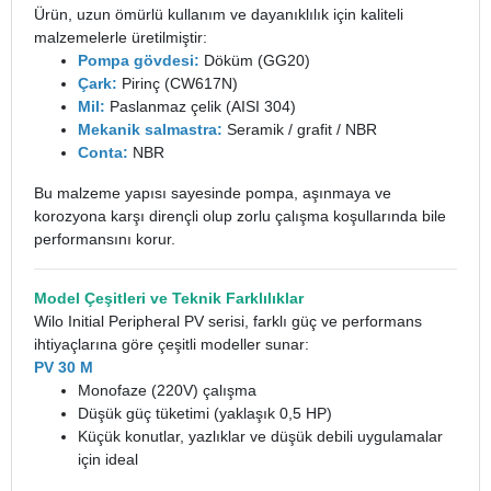
Ürün, uzun ömürlü kullanım ve dayanıklılık için kaliteli
malzemelerle üretilmiştir:
Pompa gövdesi:
Döküm (GG20)
Çark:
Pirinç (CW617N)
Mil:
Paslanmaz çelik (AISI 304)
Mekanik salmastra:
Seramik / grafit / NBR
Conta:
NBR
Bu malzeme yapısı sayesinde pompa, aşınmaya ve
korozyona karşı dirençli olup zorlu çalışma koşullarında bile
performansını korur.
Model Çeşitleri ve Teknik Farklılıklar
Wilo Initial Peripheral PV serisi, farklı güç ve performans
ihtiyaçlarına göre çeşitli modeller sunar:
PV 30 M
Monofaze (220V) çalışma
Düşük güç tüketimi (yaklaşık 0,5 HP)
Küçük konutlar, yazlıklar ve düşük debili uygulamalar
için ideal