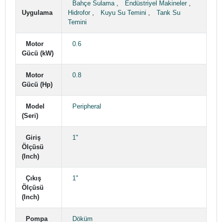
Bahçe Sulama
,
Endüstriyel Makineler
,
Uygulama
Hidrofor
,
Kuyu Su Temini
,
Tank Su
Temini
Motor
0.6
Gücü (kW)
Motor
0.8
Gücü (Hp)
Model
Peripheral
(Seri)
Giriş
1"
Ölçüsü
(Inch)
Çıkış
1"
Ölçüsü
(Inch)
Pompa
Döküm