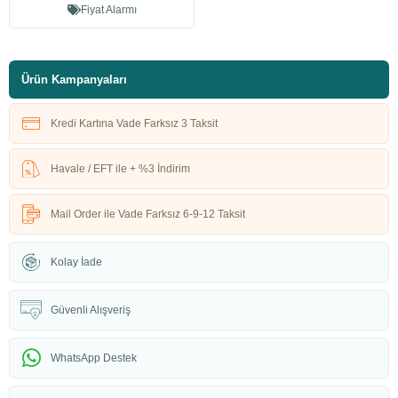
Fiyat Alarmı
Ürün Kampanyaları
Kredi Kartına Vade Farksız 3 Taksit
Havale / EFT ile + %3 İndirim
Mail Order ile Vade Farksız 6-9-12 Taksit
Kolay İade
Güvenli Alışveriş
WhatsApp Destek