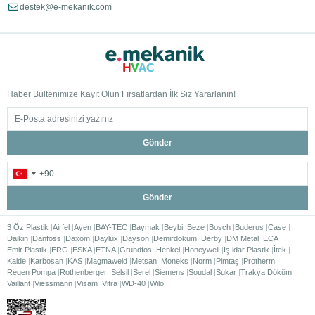
destek@e-mekanik.com
Haber Bültenimize Kayıt Olun Fırsatlardan İlk Siz Yararlanın!
Gönder
Gönder
3 Öz Plastik
Airfel
Ayen
BAY-TEC
Baymak
Beybi
Beze
Bosch
Buderus
Case
Daikin
Danfoss
Daxom
Daylux
Dayson
Demirdöküm
Derby
DM Metal
ECA
Emir Plastik
ERG
ESKA
ETNA
Grundfos
Henkel
Honeywell
Işıldar Plastik
İtek
Kalde
Karbosan
KAS
Magmaweld
Metsan
Moneks
Norm
Pimtaş
Protherm
Regen Pompa
Rothenberger
Selsil
Serel
Siemens
Soudal
Sukar
Trakya Döküm
Vaillant
Viessmann
Visam
Vitra
WD-40
Wilo