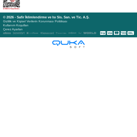
© 2026 - Safir İklimlendirme ve Isı Sis. San. ve Tic. A.Ş.
Gizlilik ve Kişisel Verilerin Korunması Politikası
Kullanım Koşulları
Çerez Ayarları