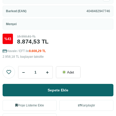
Barkod (EAN)
4048482947746
Menşei
15.550,81 TL
%43
8.874,53 TL
Havale / EFT ile
8.608,29 TL
2.958,18 TL başlayan taksitle
Adet
Sepete Ekle
Proje Listeme Ekle
Karşılaştır