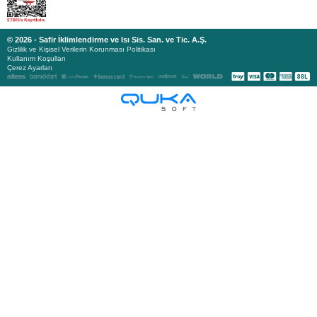
© 2026 - Safir İklimlendirme ve Isı Sis. San. ve Tic. A.Ş.
Gizlilik ve Kişisel Verilerin Korunması Politikası
Kullanım Koşulları
Çerez Ayarları