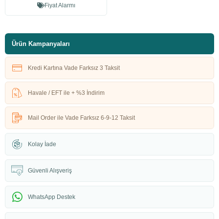
Fiyat Alarmı
Ürün Kampanyaları
Kredi Kartına Vade Farksız 3 Taksit
Havale / EFT ile + %3 İndirim
Mail Order ile Vade Farksız 6-9-12 Taksit
Kolay İade
Güvenli Alışveriş
WhatsApp Destek