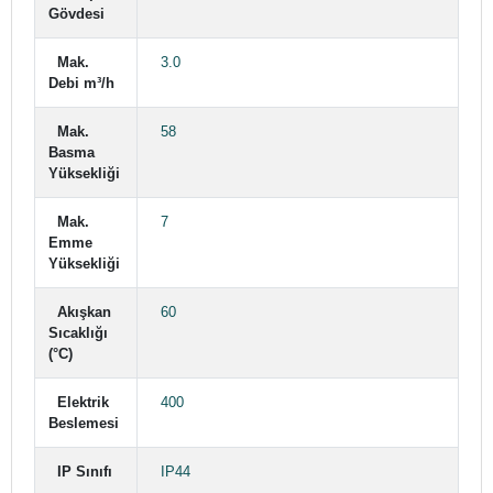
Gövdesi
Mak.
3.0
Debi m³/h
Mak.
58
Basma
Yüksekliği
Mak.
7
Emme
Yüksekliği
Akışkan
60
Sıcaklığı
(°C)
Elektrik
400
Beslemesi
IP Sınıfı
IP44