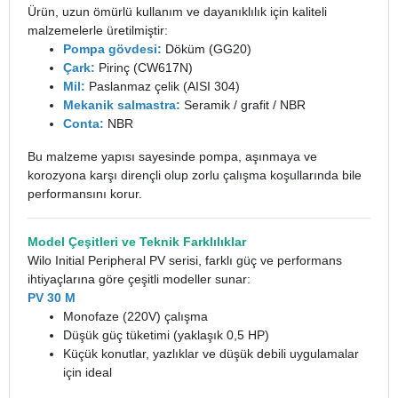
Ürün, uzun ömürlü kullanım ve dayanıklılık için kaliteli
malzemelerle üretilmiştir:
Pompa gövdesi:
Döküm (GG20)
Çark:
Pirinç (CW617N)
Mil:
Paslanmaz çelik (AISI 304)
Mekanik salmastra:
Seramik / grafit / NBR
Conta:
NBR
Bu malzeme yapısı sayesinde pompa, aşınmaya ve
korozyona karşı dirençli olup zorlu çalışma koşullarında bile
performansını korur.
Model Çeşitleri ve Teknik Farklılıklar
Wilo Initial Peripheral PV serisi, farklı güç ve performans
ihtiyaçlarına göre çeşitli modeller sunar:
PV 30 M
Monofaze (220V) çalışma
Düşük güç tüketimi (yaklaşık 0,5 HP)
Küçük konutlar, yazlıklar ve düşük debili uygulamalar
için ideal