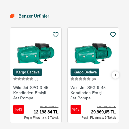
Benzer Ürünler
(0)
(0)
Sepete Ekle
Sepete Ekle
Wilo Jet-SPG 3-45
Wilo Jet-SPG 9-45
Kendinden Emişli
Kendinden Emişli
Jet Pompa
Jet Pompa
21.412,82 TL
52.813,39 TL
%43
%43
12.198,84 TL
29.969,05 TL
Peşin Fiyatına x 3 Taksit
Peşin Fiyatına x 3 Taksit