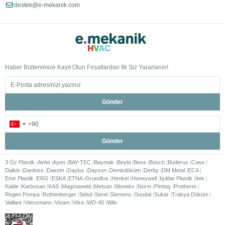
destek@e-mekanik.com
Haber Bültenimize Kayıt Olun Fırsatlardan İlk Siz Yararlanın!
Gönder
Gönder
3 Öz Plastik
Airfel
Ayen
BAY-TEC
Baymak
Beybi
Beze
Bosch
Buderus
Case
Daikin
Danfoss
Daxom
Daylux
Dayson
Demirdöküm
Derby
DM Metal
ECA
Emir Plastik
ERG
ESKA
ETNA
Grundfos
Henkel
Honeywell
Işıldar Plastik
İtek
Kalde
Karbosan
KAS
Magmaweld
Metsan
Moneks
Norm
Pimtaş
Protherm
Regen Pompa
Rothenberger
Selsil
Serel
Siemens
Soudal
Sukar
Trakya Döküm
Vaillant
Viessmann
Visam
Vitra
WD-40
Wilo