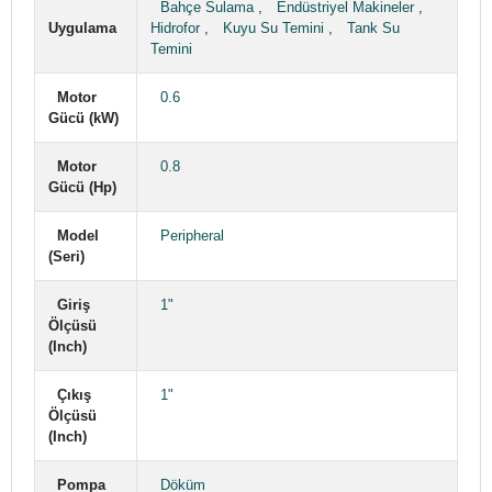
Bahçe Sulama
,
Endüstriyel Makineler
,
Uygulama
Hidrofor
,
Kuyu Su Temini
,
Tank Su
Temini
Motor
0.6
Gücü (kW)
Motor
0.8
Gücü (Hp)
Model
Peripheral
(Seri)
Giriş
1"
Ölçüsü
(Inch)
Çıkış
1"
Ölçüsü
(Inch)
Pompa
Döküm