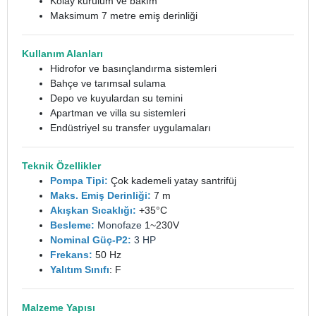
Kolay kurulum ve bakım
Maksimum 7 metre emiş derinliği
Kullanım Alanları
Hidrofor ve basınçlandırma sistemleri
Bahçe ve tarımsal sulama
Depo ve kuyulardan su temini
Apartman ve villa su sistemleri
Endüstriyel su transfer uygulamaları
Teknik Özellikler
Pompa Tipi:
Çok kademeli yatay santrifüj
Maks. Emiş Derinliği:
7 m
Akışkan Sıcaklığı:
+35°C
Besleme:
Monofaze
1~230V
Nominal Güç-P2:
3 HP
Frekans:
50 Hz
Yalıtım Sınıfı
: F
Malzeme Yapısı