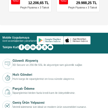
%43
%43
12.206,65 TL
29.988,25 TL
Peşin Fiyatına x 3 Taksit
Peşin Fiyatına x 3 Taksit
Mobile Uygulamaya
özel avantajlardan yararlanın!
X
Takipte Kal!
Güvenli Alışveriş
3D Secure ve 256 Bit SSL ile alışverişte tam güvenlik sağlar.
Hızlı Gönderi
Hızlı kargo ile siparişlerinizi en kısa sürede ulaştırırız.
Parçalı Ödeme
Siparişlerinizi birden fazla kredi kartı ile ödeyebilirsiniz.
Geniş Ürün Yelpazesi
Verimli işletmeniz için ideal ve modern ürün seçenekleri sunarız.