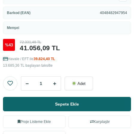
Barkod (EAN)
4048482947954
Menşei
72.331,48 TL
%43
41.056,09 TL
Havale / EFT ile
39.824,40 TL
13.685,36 TL başlayan taksitle
Adet
Sepete Ekle
Proje Listeme Ekle
Karşılaştır