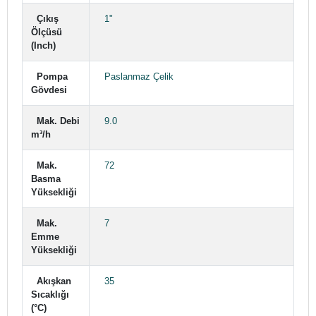
Çıkış
1"
Ölçüsü
(Inch)
Pompa
Paslanmaz Çelik
Gövdesi
Mak. Debi
9.0
m³/h
Mak.
72
Basma
Yüksekliği
Mak.
7
Emme
Yüksekliği
Akışkan
35
Sıcaklığı
(°C)