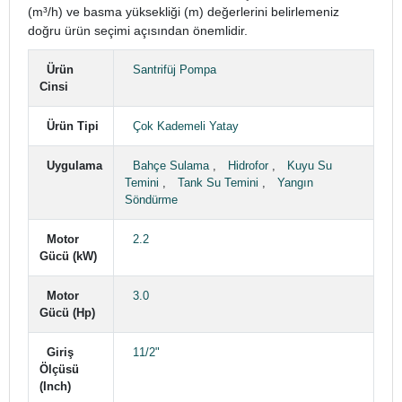
(m³/h) ve basma yüksekliği (m) değerlerini belirlemeniz
doğru ürün seçimi açısından önemlidir.
Ürün
Santrifüj Pompa
Cinsi
Ürün Tipi
Çok Kademeli Yatay
Uygulama
Bahçe Sulama
,
Hidrofor
,
Kuyu Su
Temini
,
Tank Su Temini
,
Yangın
Söndürme
Motor
2.2
Gücü (kW)
Motor
3.0
Gücü (Hp)
Giriş
11/2"
Ölçüsü
(Inch)