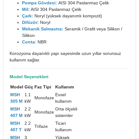
Pompa Gövdesi:
AISI 304 Paslanmaz Çelik
Mil:
AISI 304 Paslanmaz Çelik
Çark:
Noryl (yüksek dayanımlı kompozit)
Difüzör:
Noryl
Mekanik Salmastra:
Seramik / Grafit veya Silikon /
Silikon
Conta:
NBR
Korozyona dayanıklı yapı sayesinde uzun yıllar sorunsuz
kullanım sağlar.
Model Seçenekleri
Model
Güç
Faz Tipi
Kullanım
MSH
1.1
Evsel
Monofaze
305 M
kW
kullanım
MSH
2.2
Orta ölçekli
Monofaze
407 M
kW
sistemler
MSH
2.2
Ticari
Trifaze
407 T
kW
kullanım
MSH
3
Yüksek