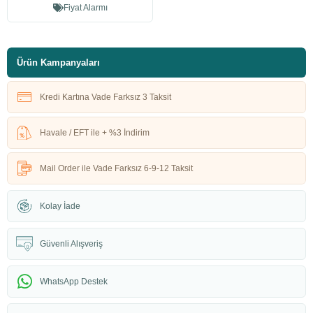
Fiyat Alarmı
Ürün Kampanyaları
Kredi Kartına Vade Farksız 3 Taksit
Havale / EFT ile + %3 İndirim
Mail Order ile Vade Farksız 6-9-12 Taksit
Kolay İade
Güvenli Alışveriş
WhatsApp Destek