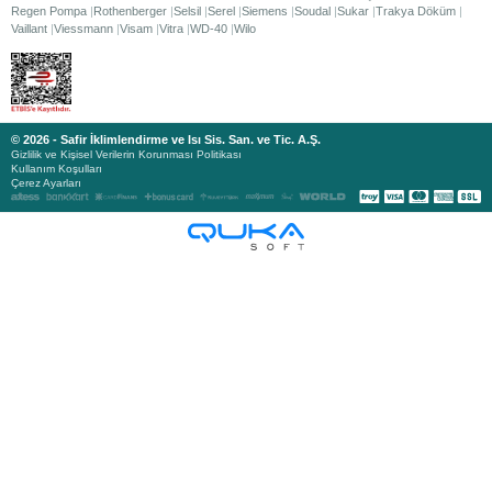
Regen Pompa
Rothenberger
Selsil
Serel
Siemens
Soudal
Sukar
Trakya Döküm
Vaillant
Viessmann
Visam
Vitra
WD-40
Wilo
© 2026 - Safir İklimlendirme ve Isı Sis. San. ve Tic. A.Ş.
Gizlilik ve Kişisel Verilerin Korunması Politikası
Kullanım Koşulları
Çerez Ayarları