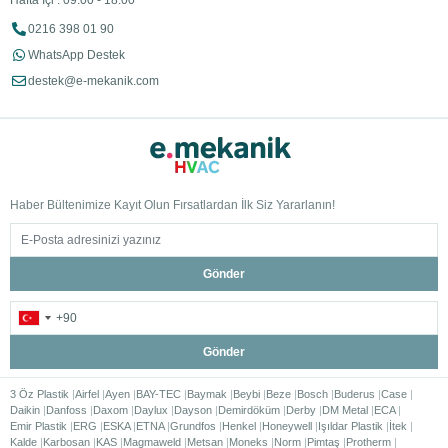
Hafta İçi : 09:00 - 18:00
0216 398 01 90
WhatsApp Destek
destek@e-mekanik.com
Haber Bültenimize Kayıt Olun Fırsatlardan İlk Siz Yararlanın!
Gönder
Gönder
3 Öz Plastik
Airfel
Ayen
BAY-TEC
Baymak
Beybi
Beze
Bosch
Buderus
Case
Daikin
Danfoss
Daxom
Daylux
Dayson
Demirdöküm
Derby
DM Metal
ECA
Emir Plastik
ERG
ESKA
ETNA
Grundfos
Henkel
Honeywell
Işıldar Plastik
İtek
Kalde
Karbosan
KAS
Magmaweld
Metsan
Moneks
Norm
Pimtaş
Protherm