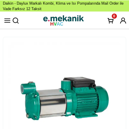
Daikin - Daylux Markalı Kombi, Klima ve Isı Pompalarında Mail Order ile
Vade Farksız 12 Taksit
0