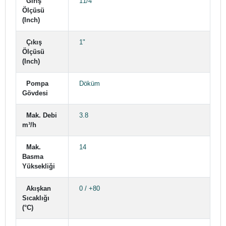
Giriş
11/4"
Ölçüsü
(Inch)
Çıkış
1"
Ölçüsü
(Inch)
Pompa
Döküm
Gövdesi
Mak. Debi
3.8
m³/h
Mak.
14
Basma
Yüksekliği
Akışkan
0 / +80
Sıcaklığı
(°C)