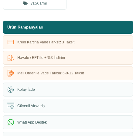
Fiyat Alarmı
Ürün Kampanyaları
Kredi Kartına Vade Farksız 3 Taksit
Havale / EFT ile + %3 İndirim
Mail Order ile Vade Farksız 6-9-12 Taksit
Kolay İade
Güvenli Alışveriş
WhatsApp Destek