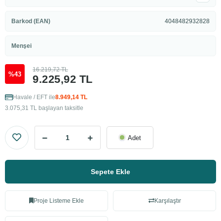
Barkod (EAN)
4048482932828
Menşei
16.219,72 TL
%43
9.225,92 TL
Havale / EFT ile
8.949,14 TL
3.075,31 TL başlayan taksitle
Adet
Sepete Ekle
Proje Listeme Ekle
Karşılaştır