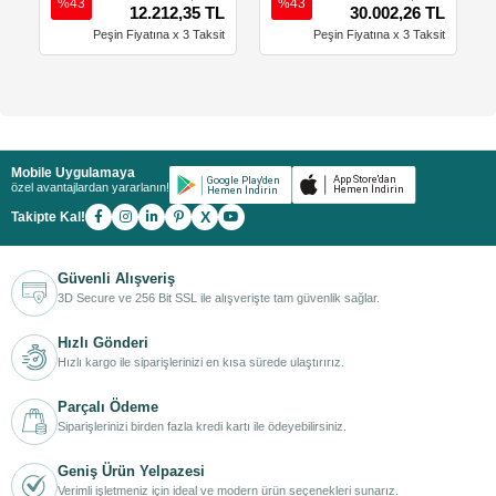
%43
%43
12.212,35 TL
30.002,26 TL
Peşin Fiyatına x 3 Taksit
Peşin Fiyatına x 3 Taksit
Mobile Uygulamaya
özel avantajlardan yararlanın!
X
Takipte Kal!
Güvenli Alışveriş
3D Secure ve 256 Bit SSL ile alışverişte tam güvenlik sağlar.
Hızlı Gönderi
Hızlı kargo ile siparişlerinizi en kısa sürede ulaştırırız.
Parçalı Ödeme
Siparişlerinizi birden fazla kredi kartı ile ödeyebilirsiniz.
Geniş Ürün Yelpazesi
Verimli işletmeniz için ideal ve modern ürün seçenekleri sunarız.