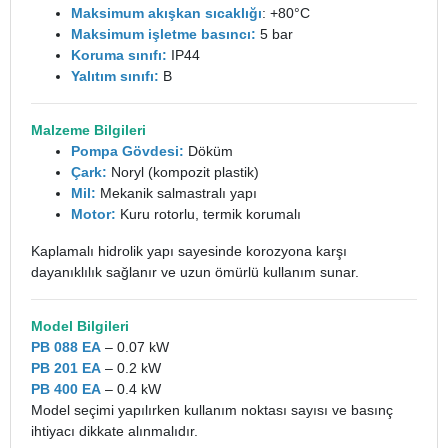
Maksimum akışkan sıcaklığı
: +80°C
Maksimum işletme basıncı:
5 bar
Koruma sınıfı:
IP44
Yalıtım sınıfı:
B
Malzeme Bilgileri
Pompa Gövdesi:
Döküm
Çark:
Noryl (kompozit plastik)
Mil:
Mekanik salmastralı yapı
Motor:
Kuru rotorlu, termik korumalı
Kaplamalı hidrolik yapı sayesinde korozyona karşı
dayanıklılık sağlanır ve uzun ömürlü kullanım sunar.
Model Bilgileri
PB 088 EA
– 0.07 kW
PB 201 EA
– 0.2 kW
PB 400 EA
– 0.4 kW
Model seçimi yapılırken kullanım noktası sayısı ve basınç
ihtiyacı dikkate alınmalıdır.