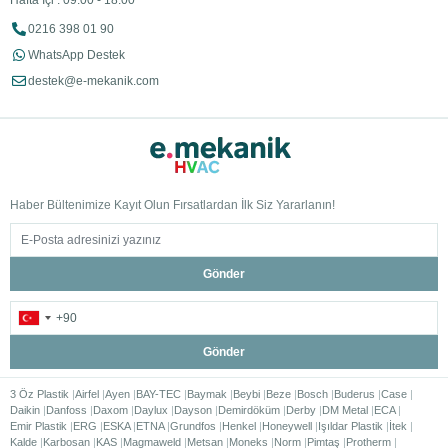
Hafta İçi : 09:00 - 18:00
0216 398 01 90
WhatsApp Destek
destek@e-mekanik.com
Haber Bültenimize Kayıt Olun Fırsatlardan İlk Siz Yararlanın!
Gönder
Gönder
3 Öz Plastik
Airfel
Ayen
BAY-TEC
Baymak
Beybi
Beze
Bosch
Buderus
Case
Daikin
Danfoss
Daxom
Daylux
Dayson
Demirdöküm
Derby
DM Metal
ECA
Emir Plastik
ERG
ESKA
ETNA
Grundfos
Henkel
Honeywell
Işıldar Plastik
İtek
Kalde
Karbosan
KAS
Magmaweld
Metsan
Moneks
Norm
Pimtaş
Protherm