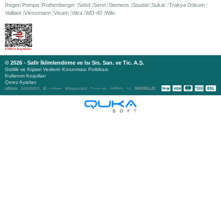
Regen Pompa
Rothenberger
Selsil
Serel
Siemens
Soudal
Sukar
Trakya Döküm
Vaillant
Viessmann
Visam
Vitra
WD-40
Wilo
© 2026 - Safir İklimlendirme ve Isı Sis. San. ve Tic. A.Ş.
Gizlilik ve Kişisel Verilerin Korunması Politikası
Kullanım Koşulları
Çerez Ayarları