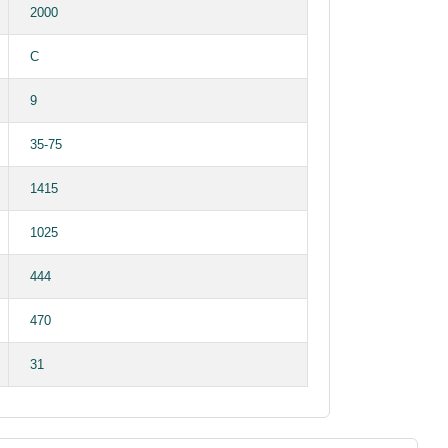
2000
C
9
35-75
1415
1025
444
470
31