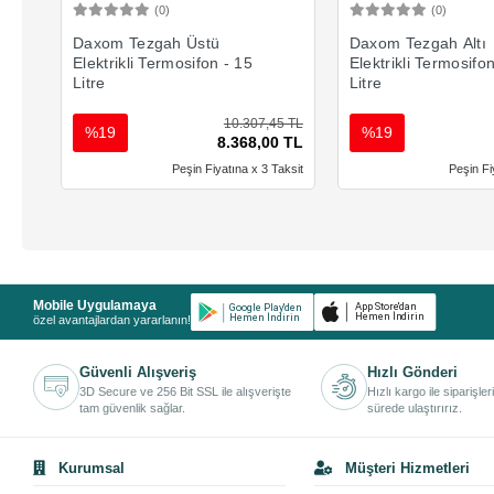
(0)
(0)
Sepete Ekle
Sepete 
Daxom Tezgah Üstü
Daxom Tezgah Altı
Elektrikli Termosifon - 15
Elektrikli Termosifo
Litre
Litre
10.307,45 TL
%19
%19
8.368,00 TL
Peşin Fiyatına x 3 Taksit
Peşin Fi
Mobile Uygulamaya
özel avantajlardan yararlanın!
Güvenli Alışveriş
Hızlı Gönderi
3D Secure ve 256 Bit SSL ile alışverişte
Hızlı kargo ile siparişler
tam güvenlik sağlar.
sürede ulaştırırız.
Kurumsal
Müşteri Hizmetleri