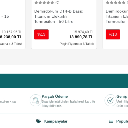
(0)
Ekle
Sepete Ekle
Demirdöküm DT4-B Basic
Demirdöküm
n - 15
Titanium Elektrikli
Titanium Ele
Termosifon - 50 Litre
Termosifon 
10.157,95 TL
15.974,40 TL
%13
%13
8.238,00 TL
13.890,78 TL
yatına x 3 Taksit
Peşin Fiyatına x 3 Taksit
Parçalı Ödeme
Geniş 
inizi en kısa
Siparişlerinizi birden fazla kredi kartı ile
Verimli 
ödeyebilirsiniz.
ürün seç
Kampanyalar
Popüle