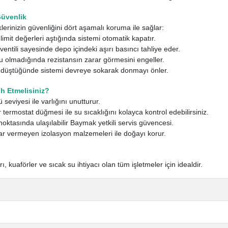
Güvenlik
erinizin güvenliğini dört aşamalı koruma ile sağlar:
limit değerleri aştığında sistemi otomatik kapatır.
entili sayesinde depo içindeki aşırı basıncı tahliye eder.
 olmadığında rezistansın zarar görmesini engeller.
k düştüğünde sistemi devreye sokarak donmayı önler.
h Etmelisiniz?
seviyesi ile varlığını unutturur.
r termostat düğmesi ile su sıcaklığını kolayca kontrol edebilirsiniz.
noktasında ulaşılabilir Baymak yetkili servis güvencesi.
r vermeyen izolasyon malzemeleri ile doğayı korur.
rı, kuaförler ve sıcak su ihtiyacı olan tüm işletmeler için idealdir.