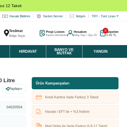
ız 12 Taksit
Havale Bildirimi
Yardım Servisi
İletişim
TRY - Türk Lirası
Teslimat
0
Proje Listem
Hesabım
Sepetim
Favori Ürünlerim
Giriş Yap / Üye Ol
0,00 TL
Bölge Seçin
K
BANYO VE
HIRDAVAT
YANGIN
MUTFAK
 Litre
Ürün Kampanyaları
Paylaş
Kredi Kartına Vade Farksız 3 Taksit
04020504
Havale / EFT ile + %3 İndirim
Mail Order ile Vade Farksız 6-9-12 Taksit