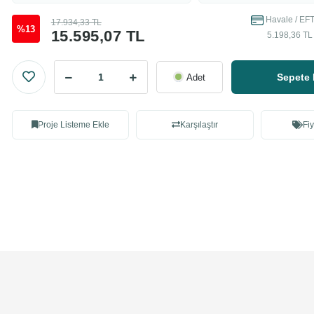
Havale / EFT
17.934,33 TL
%13
15.595,07 TL
5.198,36 TL 
Sepete 
Adet
Proje Listeme Ekle
Karşılaştır
Fiy