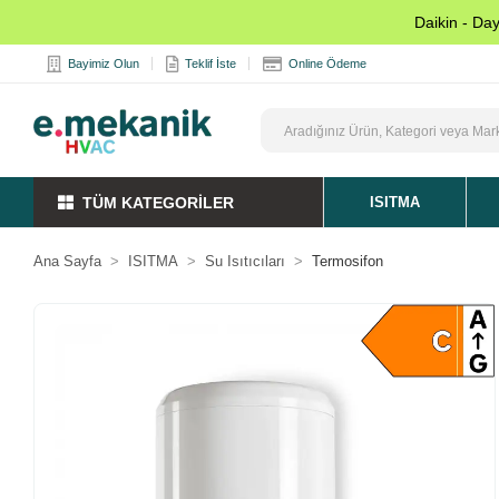
Daikin - Da
Bayimiz Olun
Teklif İste
Online Ödeme
TÜM KATEGORİLER
ISITMA
Ana Sayfa
ISITMA
Su Isıtıcıları
Termosifon