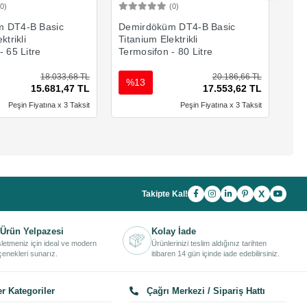
(0)
(0)
Sepete Ekle
Sepete Ekle
 DT4-B Basic
Demirdöküm DT4-B Basic
Dem
ktrikli
Titanium Elektrikli
Tit
- 65 Litre
Termosifon - 80 Litre
Ter
18.033,68 TL
20.186,66 TL
%13
%
15.681,47 TL
17.553,62 TL
Peşin Fiyatına x 3 Taksit
Peşin Fiyatına x 3 Taksit
X
Takipte Kal!
Ürün Yelpazesi
Kolay İade
işletmeniz için ideal ve modern
Ürünlerinizi teslim aldığınız tarihten
enekleri sunarız.
itibaren 14 gün içinde iade edebilirsiniz.
r Kategoriler
Çağrı Merkezi / Sipariş Hattı