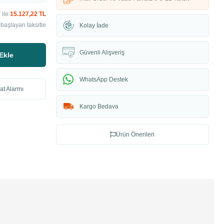
 ile
15.127,22 TL
başlayan taksitle
Kolay İade
Güvenli Alışveriş
Ekle
WhatsApp Destek
at Alarmı
Kargo Bedava
Ürün Önerileri