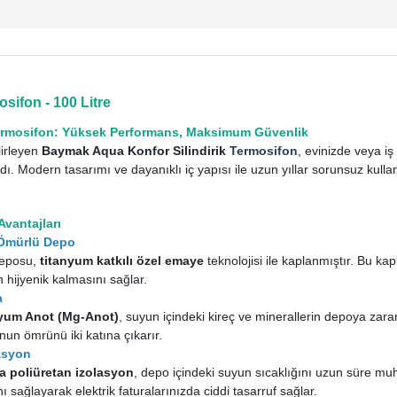
ifon - 100 Litre
Termosifon: Yüksek Performans, Maksimum Güvenlik
lirleyen
Baymak Aqua Konfor Silindirik
Termosifon
, evinizde veya iş
ndı. Modern tasarımı ve dayanıklı iç yapısı ile uzun yıllar sorunsuz kull
Avantajları
 Ömürlü Depo
 deposu,
titanyum katkılı özel emaye
teknolojisi ile kaplanmıştır. Bu 
 hijyenik kalmasını sağlar.
a
um Anot (Mg-Anot)
, suyun içindeki kireç ve minerallerin depoya zara
un ömrünü iki katına çıkarır.
lasyon
a poliüretan izolasyon
, depo içindeki suyun sıcaklığını uzun süre mu
ı sağlayarak elektrik faturalarınızda ciddi tasarruf sağlar.