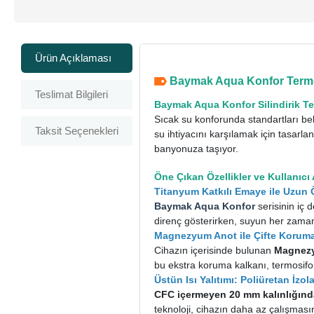
Ürün Açıklaması
Baymak Aqua Konfor Termos
Teslimat Bilgileri
Baymak Aqua Konfor Silindirik 
Sıcak su konforunda standartları be
Taksit Seçenekleri
su ihtiyacını karşılamak için tasarla
banyonuza taşıyor.
Öne Çıkan Özellikler ve Kullanıcı 
Titanyum Katkılı Emaye ile Uzun
Baymak
Aqua Konfor
serisinin iç
direnç gösterirken, suyun her zaman
Magnezyum Anot ile Çifte Korum
Cihazın içerisinde bulunan
Magnezy
bu ekstra koruma kalkanı, termosifon
Üstün Isı Yalıtımı: Poliüretan İzo
CFC içermeyen 20 mm kalınlığınd
teknoloji, cihazın daha az çalışmasın