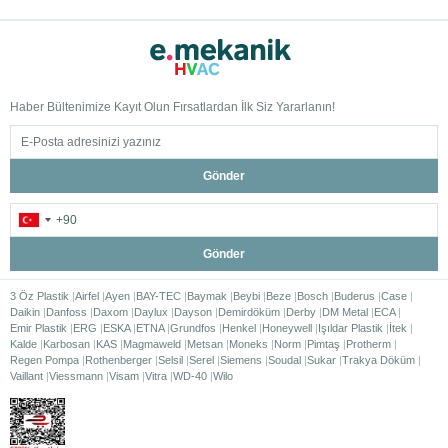
Haber Bültenimize Kayıt Olun Fırsatlardan İlk Siz Yararlanın!
Gönder
Gönder
3 Öz Plastik
Airfel
Ayen
BAY-TEC
Baymak
Beybi
Beze
Bosch
Buderus
Case
Daikin
Danfoss
Daxom
Daylux
Dayson
Demirdöküm
Derby
DM Metal
ECA
Emir Plastik
ERG
ESKA
ETNA
Grundfos
Henkel
Honeywell
Işıldar Plastik
İtek
Kalde
Karbosan
KAS
Magmaweld
Metsan
Moneks
Norm
Pimtaş
Protherm
Regen Pompa
Rothenberger
Selsil
Serel
Siemens
Soudal
Sukar
Trakya Döküm
Vaillant
Viessmann
Visam
Vitra
WD-40
Wilo