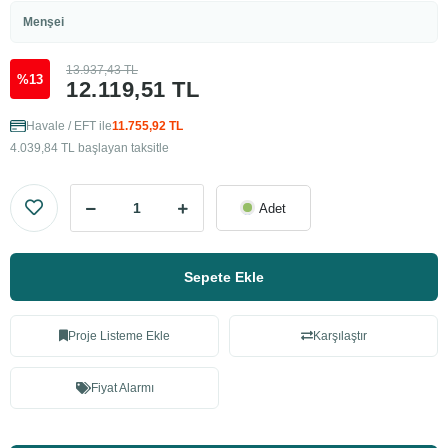
Menşei
13.937,43 TL
%13
12.119,51 TL
Havale / EFT ile
11.755,92 TL
4.039,84 TL başlayan taksitle
Adet
Sepete Ekle
Proje Listeme Ekle
Karşılaştır
Fiyat Alarmı