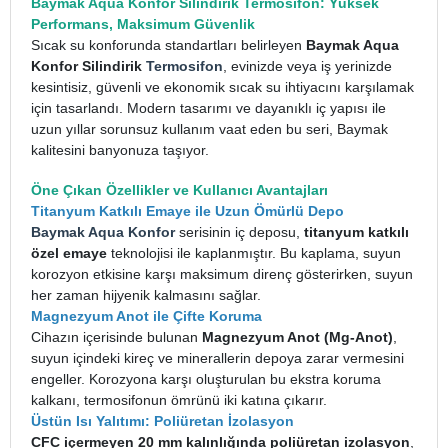
Baymak Aqua Konfor Silindirik Termosifon: Yüksek
Performans, Maksimum Güvenlik
Sıcak su konforunda standartları belirleyen
Baymak Aqua
Konfor Silindirik
Termosifon
, evinizde veya iş yerinizde
kesintisiz, güvenli ve ekonomik sıcak su ihtiyacını karşılamak
için tasarlandı. Modern tasarımı ve dayanıklı iç yapısı ile
uzun yıllar sorunsuz kullanım vaat eden bu seri, Baymak
kalitesini banyonuza taşıyor.
Öne Çıkan Özellikler ve Kullanıcı Avantajları
Titanyum Katkılı Emaye ile Uzun Ömürlü Depo
Baymak
Aqua Konfor
serisinin iç deposu,
titanyum katkılı
özel emaye
teknolojisi ile kaplanmıştır. Bu kaplama, suyun
korozyon etkisine karşı maksimum direnç gösterirken, suyun
her zaman hijyenik kalmasını sağlar.
Magnezyum Anot ile Çifte Koruma
Cihazın içerisinde bulunan
Magnezyum Anot (Mg-Anot)
,
suyun içindeki kireç ve minerallerin depoya zarar vermesini
engeller. Korozyona karşı oluşturulan bu ekstra koruma
kalkanı, termosifonun ömrünü iki katına çıkarır.
Üstün Isı Yalıtımı: Poliüretan İzolasyon
CFC içermeyen 20 mm kalınlığında poliüretan izolasyon
,