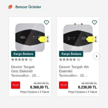
Benzer Ürünler
(0)
(0)
Sepete Ekle
Sepete Ekle
Daxom Tezgah
Daxom Tezgah Altı
Üstü Elektrikli
Elektrikli
Termosifon - 15
Termosifon - 15
Litre
Litre
10.307,45 TL
10.157,95 TL
%19
%19
8.368,00 TL
8.238,00 TL
Peşin Fiyatına x 3 Taksit
Peşin Fiyatına x 3 Taksit