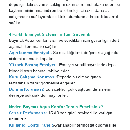
depo içindeki suyun sıcaklığını uzun süre muhafaza eder. Isı
kaybını minimuma indiren bu teknoloji, cihazın daha az
çalışmasını sağlayarak elektrik faturalarınızda ciddi tasarruf
sağlar.
4 Farklı Emniyet Sistemi ile Tam Güvenlik
Baymak Aqua Konfor, sizin ve sevdiklerinizin güvenliğini dört
aşamalı koruma ile sağlar:
Aşırı Isınma Emniyeti:
Su sıcaklığı limit değerleri aştığında
sistemi otomatik kapatır.
Yüksek Basınç Emniyeti:
Emniyet ventili sayesinde depo
içindeki aşırı basıncı tahliye eder.
Kuru Çalışma Koruması:
Depoda su olmadığında
rezistansın zarar görmesini engeller.
Donma Koruması:
Su sıcaklığı çok düştüğünde sistemi
devreye sokarak donmayı önler.
Neden Baymak Aqua Konfor Tercih Etmelisiniz?
Sessiz Performans:
15 dB ses gücü seviyesi ile varlığını
unutturur.
Kullanıcı Dostu Panel:
Ayarlanabilir termostat düğmesi ile