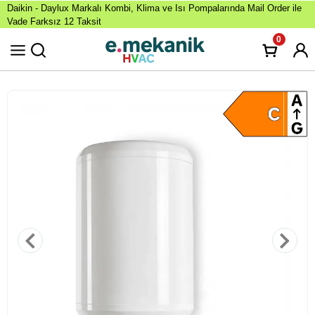
Daikin - Daylux Markalı Kombi, Klima ve Isı Pompalarında Mail Order ile
Vade Farksız 12 Taksit
0