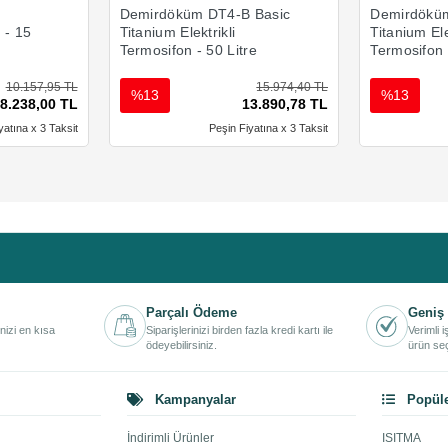
Demirdöküm DT4-B Basic
Demirdöküm
n - 15
Titanium Elektrikli
Titanium Ele
Termosifon - 50 Litre
Termosifon 
10.157,95 TL
15.974,40 TL
%13
%13
8.238,00 TL
13.890,78 TL
yatına x 3 Taksit
Peşin Fiyatına x 3 Taksit
Parçalı Ödeme
Geniş 
inizi en kısa
Siparişlerinizi birden fazla kredi kartı ile
Verimli 
ödeyebilirsiniz.
ürün seç
Kampanyalar
Popüle
İndirimli Ürünler
ISITMA