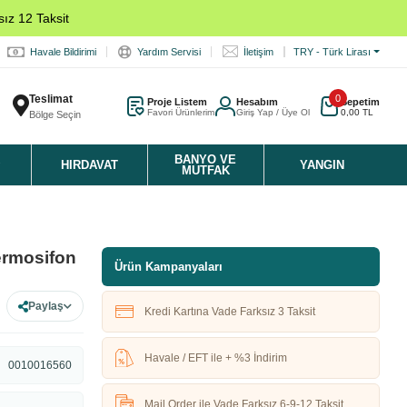
ız 12 Taksit
Havale Bildirimi
Yardım Servisi
İletişim
TRY - Türk Lirası
Teslimat
0
Proje Listem
Hesabım
Sepetim
Favori Ürünlerim
Giriş Yap / Üye Ol
0,00 TL
Bölge Seçin
K
BANYO VE
HIRDAVAT
YANGIN
MUTFAK
ermosifon
Ürün Kampanyaları
Paylaş
Kredi Kartına Vade Farksız 3 Taksit
Havale / EFT ile + %3 İndirim
0010016560
Mail Order ile Vade Farksız 6-9-12 Taksit