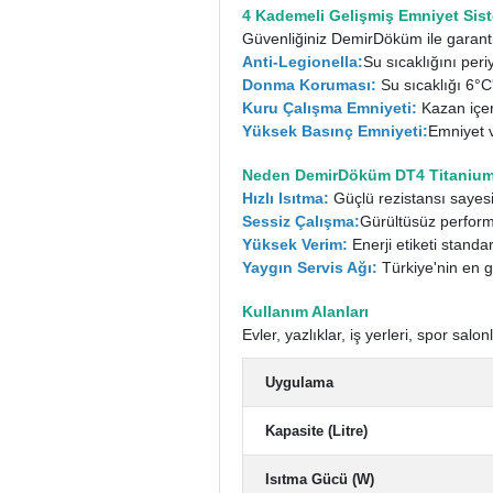
4 Kademeli Gelişmiş Emniyet Sis
Güvenliğiniz DemirDöküm ile garanti
Anti-Legionella:
Su sıcaklığını per
Donma Koruması:
Su sıcaklığı 6°C
Kuru Çalışma Emniyeti:
Kazan içer
Yüksek Basınç Emniyeti:
Emniyet ve
Neden DemirDöküm DT4 Titanium 
Hızlı Isıtma:
Güçlü rezistansı sayesi
Sessiz Çalışma:
Gürültüsüz perfor
Yüksek Verim:
Enerji etiketi standa
Yaygın Servis Ağı:
Türkiye'nin en ge
Kullanım Alanları
Evler, yazlıklar, iş yerleri, spor salo
Uygulama
Kapasite (Litre)
Isıtma Gücü (W)