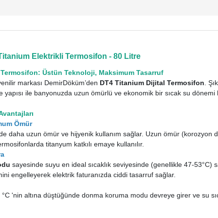
anium Elektrikli Termosifon - 80 Litre
 Termosifon: Üstün Teknoloji, Maksimum Tasarruf
üvenilir markası DemirDöküm’den
DT4 Titanium Dijital Termosifon
. Şı
aye yapısı ile banyonuzda uzun ömürlü ve ekonomik bir sıcak su dönemi 
Avantajları
simum Ömür
 daha uzun ömür ve hijyenik kullanım sağlar. Uzun ömür (korozyon daya
osifonlarda titanyum katkılı emaye kullanılır.
ra
odu
sayesinde suyu en ideal sıcaklık seviyesinde (genellikle 47-53°C) 
mini engelleyerek elektrik faturanızda ciddi tasarruf sağlar.
6 °C 'nin altına düştüğünde donma koruma modu devreye girer ve su sıc