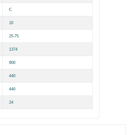
C
10
25-75
1374
800
440
440
24