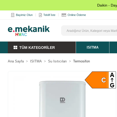
Daikin - Da
Bayimiz Olun
Teklif İste
Online Ödeme
TÜM KATEGORİLER
ISITMA
Ana Sayfa
ISITMA
Su Isıtıcıları
Termosifon