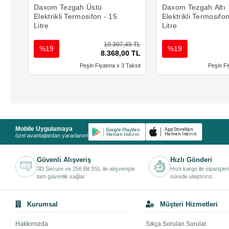
Daxom Tezgah Üstü
Daxom Tezgah Altı
Elektrikli Termosifon - 15
Elektrikli Termosifo
Litre
Litre
10.307,45 TL
%19
%19
8.368,00 TL
Peşin Fiyatına x 3 Taksit
Peşin Fi
Mobile Uygulamaya
özel avantajlardan yararlanın!
Güvenli Alışveriş
Hızlı Gönderi
3D Secure ve 256 Bit SSL ile alışverişte
Hızlı kargo ile siparişler
tam güvenlik sağlar.
sürede ulaştırırız.
Kurumsal
Müşteri Hizmetleri
Hakkımızda
Sıkça Sorulan Sorular