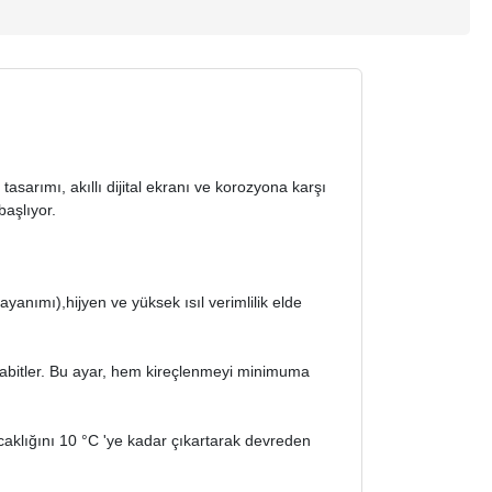
k tasarımı, akıllı dijital ekranı ve korozyona karşı
başlıyor.
nımı),hijyen ve yüksek ısıl verimlilik elde
sabitler. Bu ayar, hem kireçlenmeyi minimuma
aklığını 10 °C 'ye kadar çıkartarak devreden