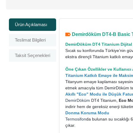
Ürün Açıklaması
Demirdöküm DT4-B Basic Tit
Teslimat Bilgileri
DemirDöküm DT4 Titanium Dijital
Sıcak su konforunda Türkiye’nin g
Taksit Seçenekleri
ekstra dirençli Titanium katkılı em
Öne Çıkan Özellikler ve Kullanıcı 
Titanium Katkılı Emaye ile Mak
Titanyum emaye kaplaması sayesinde
etmek amacıyla tüm DemirDöküm term
Akıllı "Eco" Modu ile Düşük Fatu
DemirDöküm
DT4 Titanium,
Eco M
indirir hem de gereksiz enerji tüketi
Donma Koruma Modu
Termosifon
da bulunan su sıcaklığı 
çıkar.