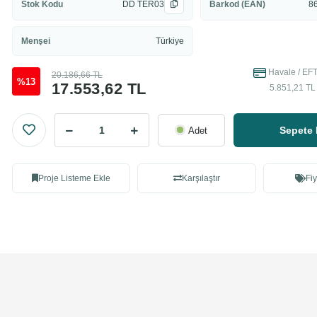
Stok Kodu
DD TER03
Barkod (EAN)
8
Menşei
Türkiye
Havale / EFT
20.186,66 TL
%13
17.553,62 TL
5.851,21 TL 
Sepete 
Adet
Proje Listeme Ekle
Karşılaştır
Fiy