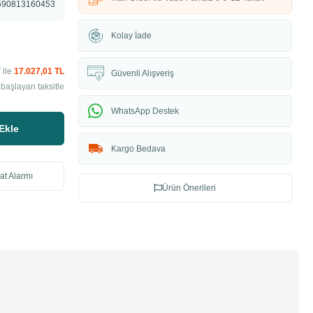
690813160453
Kolay İade
 ile
17.027,01 TL
Güvenli Alışveriş
başlayan taksitle
WhatsApp Destek
Ekle
Kargo Bedava
at Alarmı
Ürün Önerileri