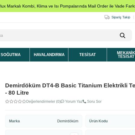
ylux Markalı Kombi, Klima ve Isı Pompalarında Mail Order ile Vade Farks
Sipariş Takip
MEKANI
SOĞUTMA
HAVALANDIRMA
TESISAT
TESISAT
Demirdöküm DT4-B Basic Titanium Elektrikli T
- 80 Litre
Değerlendirmeler (0)
Yorum Yaz
Soru Sor
Marka
Demirdöküm
Ürün Kodu