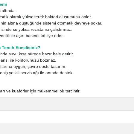
temi
 altında:
iyodik olarak yükselterek bakteri oluşumunu önler.
'nin altına düştüğünde sistemi otomatik devreye sokar.
isinde su yoksa rezistansı çalıştırmaz.
ntili ile aşırı basıncı tahliye eder.
Tercih Etmelisiniz?
nde suyu kısa sürede hazır hale getirir.
mansı ile konforunuzu bozmaz.
rtlarına uygun, çevre dostu tasarım.
niş yetkili servis ağı ile anında destek.
nları ve kuaförler için mükemmel bir tercihtir.