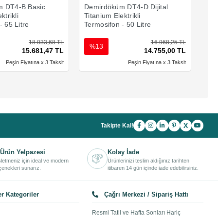
 DT4-B Basic
Demirdöküm DT4-D Dijital
Dem
ktrikli
Titanium Elektrikli
Tit
- 65 Litre
Termosifon - 50 Litre
Ter
18.033,68 TL
16.968,25 TL
%13
%
15.681,47 TL
14.755,00 TL
Peşin Fiyatına x 3 Taksit
Peşin Fiyatına x 3 Taksit
X
Takipte Kal!
Ürün Yelpazesi
Kolay İade
işletmeniz için ideal ve modern
Ürünlerinizi teslim aldığınız tarihten
enekleri sunarız.
itibaren 14 gün içinde iade edebilirsiniz.
r Kategoriler
Çağrı Merkezi / Sipariş Hattı
Resmi Tatil ve Hafta Sonları Hariç