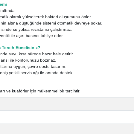
temi
 altında:
iyodik olarak yükselterek bakteri oluşumunu önler.
'nin altına düştüğünde sistemi otomatik devreye sokar.
isinde su yoksa rezistansı çalıştırmaz.
ntili ile aşırı basıncı tahliye eder.
Tercih Etmelisiniz?
nde suyu kısa sürede hazır hale getirir.
mansı ile konforunuzu bozmaz.
rtlarına uygun, çevre dostu tasarım.
niş yetkili servis ağı ile anında destek.
nları ve kuaförler için mükemmel bir tercihtir.