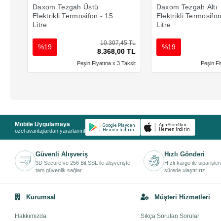
Daxom Tezgah Üstü
Daxom Tezgah Altı
Elektrikli Termosifon - 15
Elektrikli Termosifo
Litre
Litre
10.307,45 TL
%19
%19
8.368,00 TL
Peşin Fiyatına x 3 Taksit
Peşin Fi
Mobile Uygulamaya
özel avantajlardan yararlanın!
Güvenli Alışveriş
Hızlı Gönderi
3D Secure ve 256 Bit SSL ile alışverişte
Hızlı kargo ile siparişler
tam güvenlik sağlar.
sürede ulaştırırız.
Kurumsal
Müşteri Hizmetleri
Hakkımızda
Sıkça Sorulan Sorular