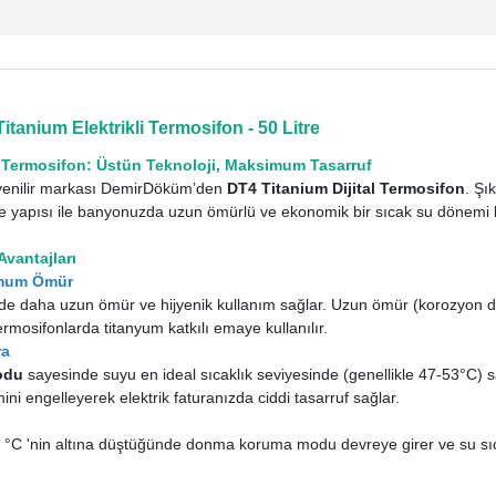
anium Elektrikli Termosifon - 50 Litre
 Termosifon: Üstün Teknoloji, Maksimum Tasarruf
üvenilir markası DemirDöküm’den
DT4 Titanium Dijital Termosifon
. Şı
aye yapısı ile banyonuzda uzun ömürlü ve ekonomik bir sıcak su dönemi 
Avantajları
simum Ömür
 daha uzun ömür ve hijyenik kullanım sağlar. Uzun ömür (korozyon daya
osifonlarda titanyum katkılı emaye kullanılır.
ra
odu
sayesinde suyu en ideal sıcaklık seviyesinde (genellikle 47-53°C) 
mini engelleyerek elektrik faturanızda ciddi tasarruf sağlar.
6 °C 'nin altına düştüğünde donma koruma modu devreye girer ve su sıc