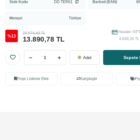
Stok Kodu
DD TER01
Barkod (EAN)
8
Menşei
Türkiye
Havale / EFT
15.974,40 TL
%13
13.890,78 TL
4.630,26 TL 
Sepete 
Adet
Proje Listeme Ekle
Karşılaştır
Fiy