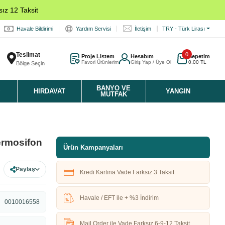
ız 12 Taksit
Havale Bildirimi
Yardım Servisi
İletişim
TRY - Türk Lirası
Teslimat
0
Proje Listem
Hesabım
Sepetim
Favori Ürünlerim
Giriş Yap / Üye Ol
0,00 TL
Bölge Seçin
K
BANYO VE
HIRDAVAT
YANGIN
MUTFAK
ermosifon
Ürün Kampanyaları
Paylaş
Kredi Kartına Vade Farksız 3 Taksit
Havale / EFT ile + %3 İndirim
0010016558
Mail Order ile Vade Farksız 6-9-12 Taksit