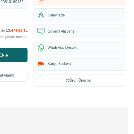
690813160439
Kolay İade
 ile
13.474,06 TL
Güvenli Alışveriş
başlayan taksitle
WhatsApp Destek
Ekle
Kargo Bedava
at Alarmı
Ürün Önerileri