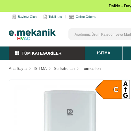
Daikin - Da
Bayimiz Olun
Teklif İste
Online Ödeme
TÜM KATEGORİLER
ISITMA
Ana Sayfa
ISITMA
Su Isıtıcıları
Termosifon