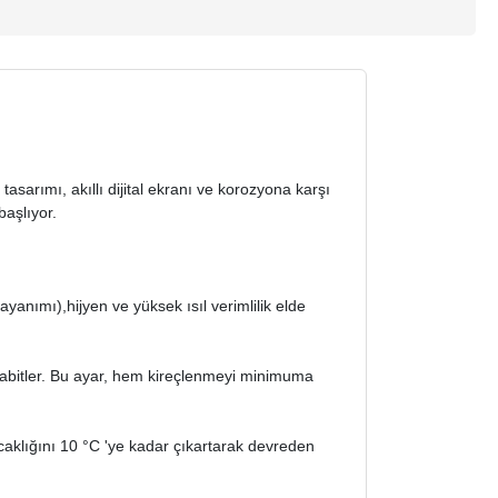
k tasarımı, akıllı dijital ekranı ve korozyona karşı
başlıyor.
nımı),hijyen ve yüksek ısıl verimlilik elde
sabitler. Bu ayar, hem kireçlenmeyi minimuma
aklığını 10 °C 'ye kadar çıkartarak devreden