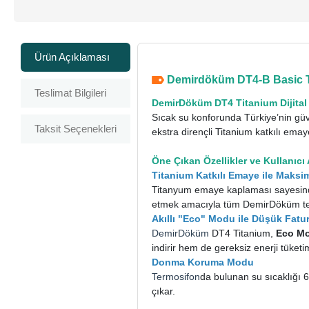
Ürün Açıklaması
Demirdöküm DT4-B Basic Tit
Teslimat Bilgileri
DemirDöküm DT4 Titanium Dijital
Sıcak su konforunda Türkiye’nin g
Taksit Seçenekleri
ekstra dirençli Titanium katkılı em
Öne Çıkan Özellikler ve Kullanıcı 
Titanium Katkılı Emaye ile Mak
Titanyum emaye kaplaması sayesinde
etmek amacıyla tüm DemirDöküm term
Akıllı "Eco" Modu ile Düşük Fatu
DemirDöküm
DT4 Titanium,
Eco M
indirir hem de gereksiz enerji tüketi
Donma Koruma Modu
Termosifon
da bulunan su sıcaklığı 
çıkar.