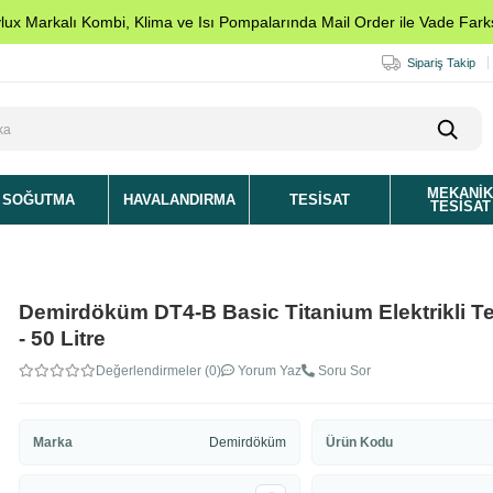
ylux Markalı Kombi, Klima ve Isı Pompalarında Mail Order ile Vade Farks
Sipariş Takip
MEKANI
SOĞUTMA
HAVALANDIRMA
TESISAT
TESISAT
Demirdöküm DT4-B Basic Titanium Elektrikli T
- 50 Litre
Değerlendirmeler (0)
Yorum Yaz
Soru Sor
Marka
Demirdöküm
Ürün Kodu