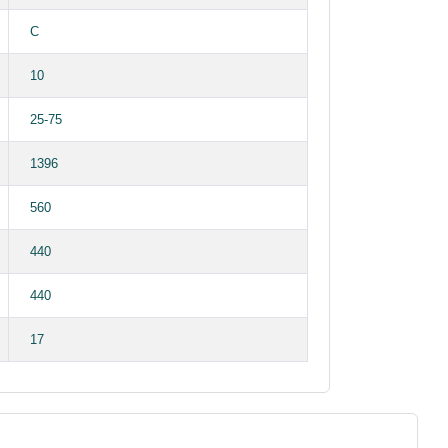
C
10
25-75
1396
560
440
440
17