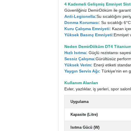
4 Kademeli Gelişmiş Emniyet Sis
Güvenliğiniz DemirDöküm ile garanti
Anti-Legionella:
Su sıcaklığını per
Donma Koruması:
Su sıcaklığı 6°C
Kuru Çalışma Emniyeti:
Kazan içer
Yüksek Basınç Emniyeti:
Emniyet ve
Neden DemirDöküm DT4 Titanium 
Hızlı Isıtma:
Güçlü rezistansı sayesi
Sessiz Çalışma:
Gürültüsüz perfor
Yüksek Verim:
Enerji etiketi standa
Yaygın Servis Ağı:
Türkiye'nin en ge
Kullanım Alanları
Evler, yazlıklar, iş yerleri, spor salo
Uygulama
Kapasite (Litre)
Isıtma Gücü (W)