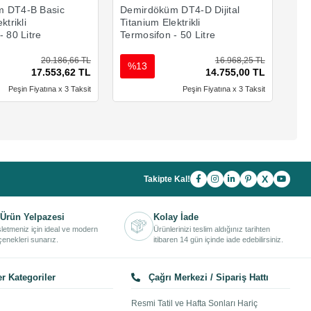
 DT4-B Basic
Demirdöküm DT4-D Dijital
Dem
ktrikli
Titanium Elektrikli
Tit
- 80 Litre
Termosifon - 50 Litre
Ter
20.186,66 TL
16.968,25 TL
%13
%
17.553,62 TL
14.755,00 TL
Peşin Fiyatına x 3 Taksit
Peşin Fiyatına x 3 Taksit
X
Takipte Kal!
Ürün Yelpazesi
Kolay İade
işletmeniz için ideal ve modern
Ürünlerinizi teslim aldığınız tarihten
enekleri sunarız.
itibaren 14 gün içinde iade edebilirsiniz.
r Kategoriler
Çağrı Merkezi / Sipariş Hattı
Resmi Tatil ve Hafta Sonları Hariç