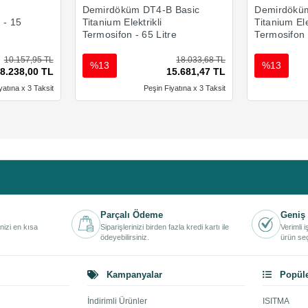
Demirdöküm DT4-B Basic
Demirdöküm
n - 15
Titanium Elektrikli
Titanium Ele
Termosifon - 65 Litre
Termosifon 
10.157,95 TL
18.033,68 TL
%13
%13
8.238,00 TL
15.681,47 TL
yatına x 3 Taksit
Peşin Fiyatına x 3 Taksit
Parçalı Ödeme
Geniş 
inizi en kısa
Siparişlerinizi birden fazla kredi kartı ile
Verimli 
ödeyebilirsiniz.
ürün seç
Kampanyalar
Popüle
İndirimli Ürünler
ISITMA