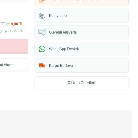
Kolay İade
EFT ile
0,00 TL
şlayan taksitle
Güvenli Alışveriş
WhatsApp Destek
at Alarmı
Kargo Bedava
Ürün Önerileri