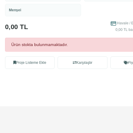
Menşei
Havale / 
0,00 TL
0,00 TL ba
Ürün stokta bulunmamaktadır.
Proje Listeme Ekle
Karşılaştır
Fiy