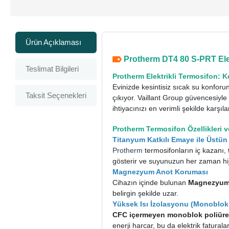
Ürün Açıklaması
Protherm DT4 80 S-PRT Elekt
Teslimat Bilgileri
Protherm Elektrikli Termosifon: 
Evinizde kesintisiz sıcak su konfor
Taksit Seçenekleri
çıkıyor. Vaillant Group güvencesiyl
ihtiyacınızı en verimli şekilde karşıla
Protherm Termosifon Özellikleri v
Titanyum Katkılı Emaye ile Üstün 
Protherm
termosifonların iç kazanı,
gösterir ve suyunuzun her zaman hij
Magnezyum Anot Koruması
Cihazın içinde bulunan
Magnezyum
belirgin şekilde uzar.
Yüksek Isı İzolasyonu (Monoblok 
CFC içermeyen monoblok poliüre
enerji harcar, bu da elektrik faturala