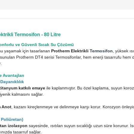
rikli Termosifon - 80 Litre
Konforlu ve Güvenli Sıcak Su Çözümü
unu yaşamak için tasarlanan
Protherm Elektrikli
Termosifon
, yüksek ıs
e sunulan Protherm DT4 serisi Termosifonlar, hem enerji tasarrufu hem d
r.
e Avantajları
Dayanıklılık
titanyum katkılı emaye
ile kaplanmıştır. Bu özel kaplama, suyun koro
yenik kalmasını sağlar.
 Anot
, kazanı kireçlenmeye ve delinmeye karşı korur. Korozyon önleyi
Poliüretan)
tan izolasyon
sayesinde, ısıtılan suyun sıcaklığı uzun süre korunur. Is
rınızda tasarruf sağlar.