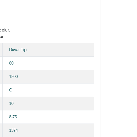
 olur.
ur.
Duvar Tipi
80
1800
C
10
8-75
1374