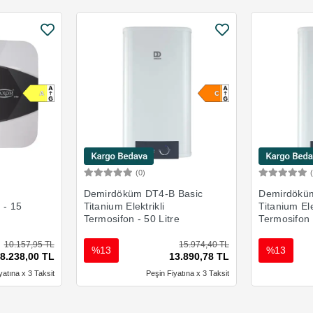
(0)
Ekle
Sepete Ekle
Demirdöküm DT4-B Basic
Demirdöküm
n - 15
Titanium Elektrikli
Titanium Ele
Termosifon - 50 Litre
Termosifon 
10.157,95 TL
15.974,40 TL
%13
%13
8.238,00 TL
13.890,78 TL
yatına x 3 Taksit
Peşin Fiyatına x 3 Taksit