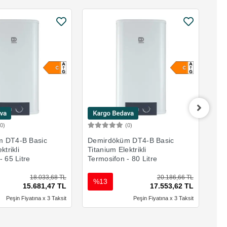
(0)
(0)
Sepete Ekle
Sepete Ekle
 DT4-B Basic
Demirdöküm DT4-B Basic
Dem
ktrikli
Titanium Elektrikli
Tit
- 65 Litre
Termosifon - 80 Litre
Ter
18.033,68 TL
20.186,66 TL
%13
%
15.681,47 TL
17.553,62 TL
Peşin Fiyatına x 3 Taksit
Peşin Fiyatına x 3 Taksit