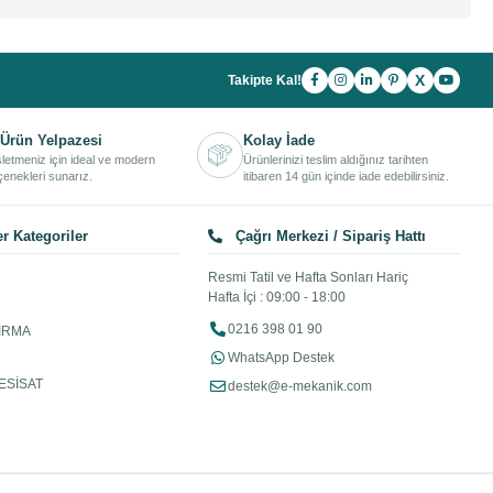
X
Takipte Kal!
Ürün Yelpazesi
Kolay İade
işletmeniz için ideal ve modern
Ürünlerinizi teslim aldığınız tarihten
enekleri sunarız.
itibaren 14 gün içinde iade edebilirsiniz.
r Kategoriler
Çağrı Merkezi / Sipariş Hattı
Resmi Tatil ve Hafta Sonları Hariç
Hafta İçi : 09:00 - 18:00
0216 398 01 90
IRMA
WhatsApp Destek
ESİSAT
destek@e-mekanik.com