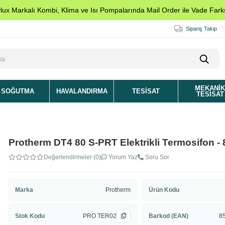
ylux Markalı Kombi, Klima ve Isı Pompalarında Mail Order ile Vade Farks
Sipariş Takip
MEKANI
SOĞUTMA
HAVALANDIRMA
TESISAT
TESISAT
Protherm DT4 80 S-PRT Elektrikli Termosifon - 
Değerlendirmeler (0)
Yorum Yaz
Soru Sor
Marka
Protherm
Ürün Kodu
Stok Kodu
PRO TER02
Barkod (EAN)
8