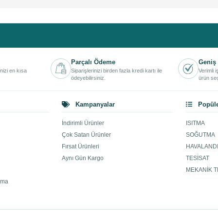
Parçalı Ödeme
Geniş 
inizi en kısa
Siparişlerinizi birden fazla kredi kartı ile
Verimli 
ödeyebilirsiniz.
ürün seç
Kampanyalar
Popüle
İndirimli Ürünler
ISITMA
Çok Satan Ürünler
SOĞUTMA
Fırsat Ürünleri
HAVALAND
Aynı Gün Kargo
TESİSAT
MEKANİK T
ama