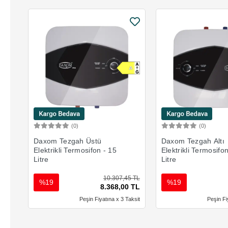
(0)
(0)
Sepete Ekle
Sepete 
Daxom Tezgah Üstü
Daxom Tezgah Altı
Elektrikli Termosifon - 15
Elektrikli Termosifo
Litre
Litre
10.307,45 TL
%19
%19
8.368,00 TL
Peşin Fiyatına x 3 Taksit
Peşin Fi