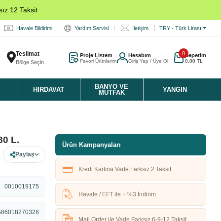
ız 12 Taksit
Havale Bildirimi
Yardım Servisi
İletişim
TRY - Türk Lirası
Teslimat
0
Proje Listem
Hesabım
Sepetim
Favori Ürünlerim
Giriş Yap / Üye Ol
0,00 TL
Bölge Seçin
K
BANYO VE
HIRDAVAT
YANGIN
MUTFAK
80 L.
Ürün Kampanyaları
Paylaş
Kredi Kartına Vade Farksız 2 Taksit
0010019175
Havale / EFT ile + %3 İndirim
586018270328
Mail Order ile Vade Farksız 6-9-12 Taksit