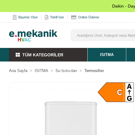
Daikin - Da
Bayimiz Olun
Teklif İste
Online Ödeme
TÜM KATEGORİLER
ISITMA
Ana Sayfa
ISITMA
Su Isıtıcıları
Termosifon