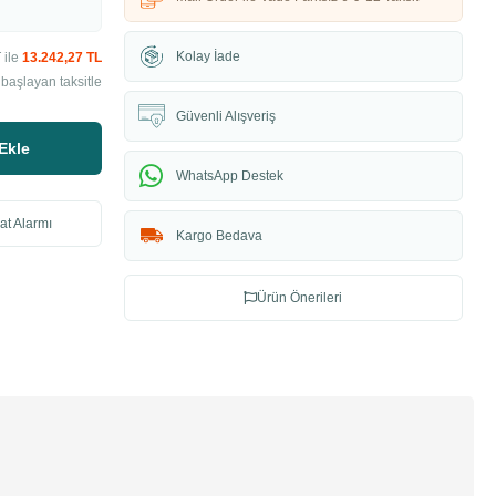
Kolay İade
 ile
13.242,27 TL
başlayan taksitle
Güvenli Alışveriş
Ekle
WhatsApp Destek
at Alarmı
Kargo Bedava
Ürün Önerileri