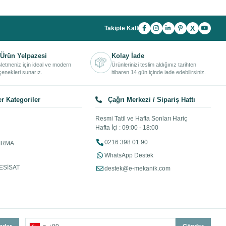
X
Takipte Kal!
Ürün Yelpazesi
Kolay İade
işletmeniz için ideal ve modern
Ürünlerinizi teslim aldığınız tarihten
enekleri sunarız.
itibaren 14 gün içinde iade edebilirsiniz.
r Kategoriler
Çağrı Merkezi / Sipariş Hattı
Resmi Tatil ve Hafta Sonları Hariç
Hafta İçi : 09:00 - 18:00
0216 398 01 90
IRMA
WhatsApp Destek
ESİSAT
destek@e-mekanik.com