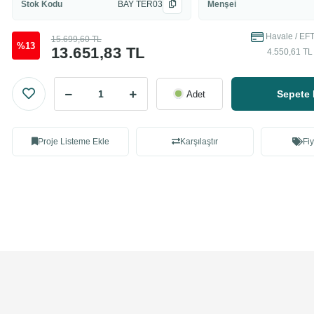
Stok Kodu
BAY TER03
Menşei
Havale / EFT
15.699,60 TL
%13
13.651,83 TL
4.550,61 TL 
Sepete 
Adet
Proje Listeme Ekle
Karşılaştır
Fiy