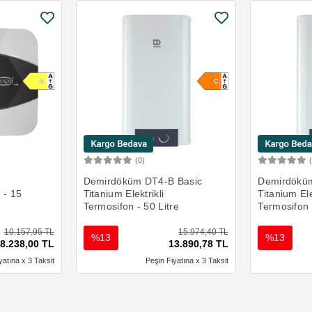
(0)
Ekle
Sepete Ekle
Demirdöküm DT4-B Basic
Demirdöküm
n - 15
Titanium Elektrikli
Titanium Ele
Termosifon - 50 Litre
Termosifon 
10.157,95 TL
15.974,40 TL
%13
%13
8.238,00 TL
13.890,78 TL
yatına x 3 Taksit
Peşin Fiyatına x 3 Taksit