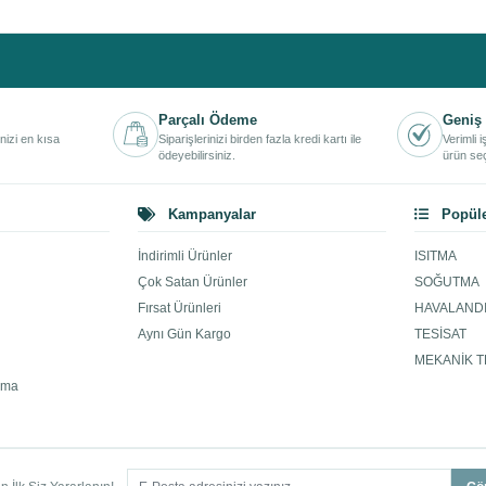
Parçalı Ödeme
Geniş 
inizi en kısa
Siparişlerinizi birden fazla kredi kartı ile
Verimli 
ödeyebilirsiniz.
ürün seç
Kampanyalar
Popüle
İndirimli Ürünler
ISITMA
Çok Satan Ürünler
SOĞUTMA
Fırsat Ürünleri
HAVALAND
Aynı Gün Kargo
TESİSAT
MEKANİK T
ama