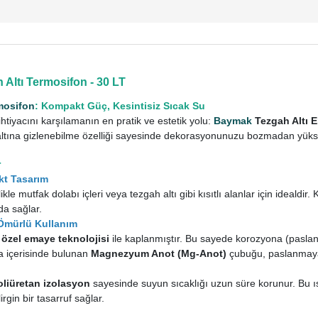
Altı Termosifon - 30 LT
mosifon
: Kompakt Güç, Kesintisiz Sıcak Su
htiyacını karşılamanın en pratik ve estetik yolu:
Baymak
Tezgah Altı E
altına gizlenebilme özelliği sayesinde dekorasyonunuzu bozmadan yük
r
kt Tasarım
kle mutfak dolabı içleri veya tezgah altı gibi kısıtlı alanlar için ideald
da sağlar.
 Ömürlü Kullanım
ı özel emaye teknolojisi
ile kaplanmıştır. Bu sayede korozyona (pasla
ca içerisinde bulunan
Magnezyum Anot (Mg-Anot)
çubuğu, paslanmaya 
oliüretan izolasyon
sayesinde suyun sıcaklığı uzun süre korunur. Bu ısı
rgin bir tasarruf sağlar.