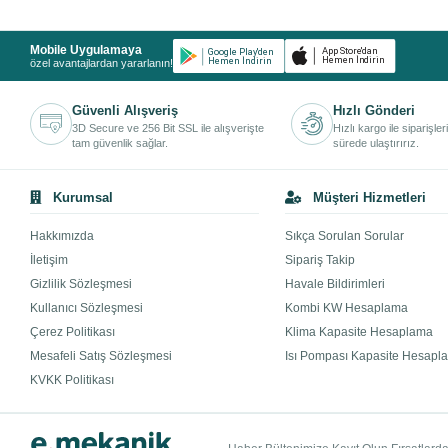
Mobile Uygulamaya
özel avantajlardan yararlanın!
Güvenli Alışveriş
Hızlı Gönderi
3D Secure ve 256 Bit SSL ile alışverişte
Hızlı kargo ile siparişler
tam güvenlik sağlar.
sürede ulaştırırız.
Kurumsal
Müşteri Hizmetleri
Hakkımızda
Sıkça Sorulan Sorular
İletişim
Sipariş Takip
Gizlilik Sözleşmesi
Havale Bildirimleri
Kullanıcı Sözleşmesi
Kombi KW Hesaplama
Çerez Politikası
Klima Kapasite Hesaplama
Mesafeli Satış Sözleşmesi
Isı Pompası Kapasite Hesapl
KVKK Politikası