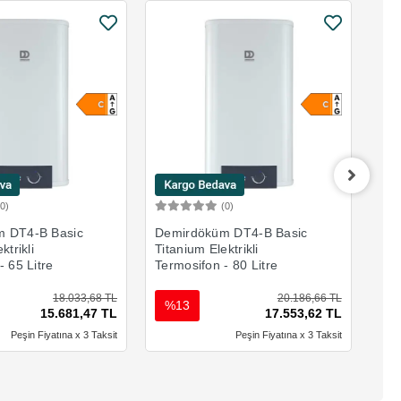
(0)
(0)
Sepete Ekle
Sepete Ekle
 DT4-B Basic
Demirdöküm DT4-B Basic
Dem
ktrikli
Titanium Elektrikli
Tit
- 65 Litre
Termosifon - 80 Litre
Ter
18.033,68 TL
20.186,66 TL
%13
%
15.681,47 TL
17.553,62 TL
Peşin Fiyatına x 3 Taksit
Peşin Fiyatına x 3 Taksit