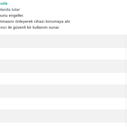
nlik
planda tutar:
munu engeller.
ınmasını önleyerek cihazı korumaya alır.
ncı ile güvenli bir kullanım sunar.