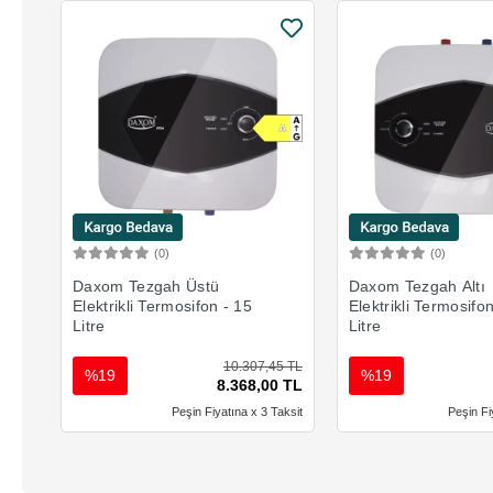
(0)
(0)
Sepete Ekle
Sepete 
Daxom Tezgah Üstü
Daxom Tezgah Altı
Elektrikli Termosifon - 15
Elektrikli Termosifo
Litre
Litre
10.307,45 TL
%19
%19
8.368,00 TL
Peşin Fiyatına x 3 Taksit
Peşin Fi