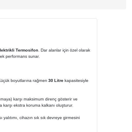
lektrikli Termosifon
. Dar alanlar için özel olarak
sek performans sunar.
ir. Küçük boyutlarına rağmen
30
Litre
kapasitesiyle
nmaya) karşı maksimum direnç gösterir ve
karşı ekstra koruma kalkanı oluşturur.
 yalıtımı, cihazın sık sık devreye girmesini