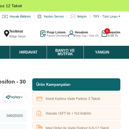
ız 12 Taksit
Havale Bildirimi
Yardım Servisi
İletişim
TRY - Türk Lirası
Teslimat
0
Proje Listem
Hesabım
Sepetim
Favori Ürünlerim
Giriş Yap / Üye Ol
0,00 TL
Bölge Seçin
K
BANYO VE
HIRDAVAT
YANGIN
MUTFAK
sifon - 30
Ürün Kampanyaları
Paylaş
Kredi Kartına Vade Farksız 3 Taksit
Havale / EFT ile + %3 İndirim
04020333
Mail Order ile Vade Farksız 6-9-12 Taksit