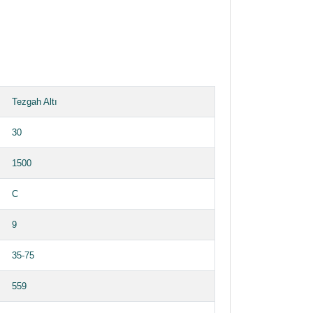
Tezgah Altı
30
1500
C
9
35-75
559