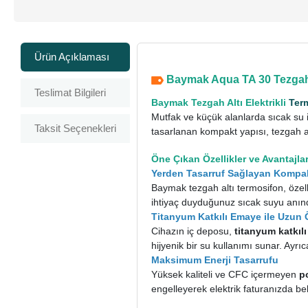
Ürün Açıklaması
Baymak Aqua TA 30 Tezgah 
Teslimat Bilgileri
Baymak Tezgah Altı Elektrikli
Ter
Mutfak ve küçük alanlarda sıcak su i
Taksit Seçenekleri
tasarlanan kompakt yapısı, tezgah 
Öne Çıkan Özellikler ve Avantajla
Yerden Tasarruf Sağlayan Kompa
Baymak tezgah altı termosifon, özelli
ihtiyaç duyduğunuz sıcak suyu anın
Titanyum Katkılı Emaye ile Uzun
Cihazın iç deposu,
titanyum katkıl
hijyenik bir su kullanımı sunar. Ayrı
Maksimum Enerji Tasarrufu
Yüksek kaliteli ve CFC içermeyen
p
engelleyerek elektrik faturanızda beli