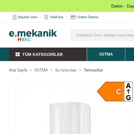
Daikin - Da
Bayimiz Olun
Teklif İste
Online Ödeme
TÜM KATEGORİLER
ISITMA
Ana Sayfa
ISITMA
Su Isıtıcıları
Termosifon