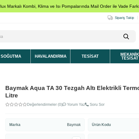
ylux Markalı Kombi, Klima ve Isı Pompalarında Mail Order ile Vade Farks
Sipariş Takip
MEKANI
SOĞUTMA
HAVALANDIRMA
TESISAT
TESISAT
Baymak Aqua TA 30 Tezgah Altı Elektrikli Termo
Litre
Değerlendirmeler (0)
Yorum Yaz
Soru Sor
Marka
Baymak
Ürün Kodu