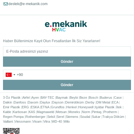
destek@e-mekanik.com
Haber Bültenimize Kayıt Olun Fırsatlardan İlk Siz Yararlanın!
Gönder
Gönder
3 Öz Plastik
Airfel
Ayen
BAY-TEC
Baymak
Beybi
Beze
Bosch
Buderus
Case
Daikin
Danfoss
Daxom
Daylux
Dayson
Demirdöküm
Derby
DM Metal
ECA
Emir Plastik
ERG
ESKA
ETNA
Grundfos
Henkel
Honeywell
Işıldar Plastik
İtek
Kalde
Karbosan
KAS
Magmaweld
Metsan
Moneks
Norm
Pimtaş
Protherm
Regen Pompa
Rothenberger
Selsil
Serel
Siemens
Soudal
Sukar
Trakya Döküm
Vaillant
Viessmann
Visam
Vitra
WD-40
Wilo