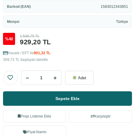
Barkod (EAN)
1583012343851
Menşei
Türkiye
1.546,75 TL
%40
929,20 TL
Havale / EFT ile
901,32 TL
309,73 TL başlayan taksitle
Adet
Sepete Ekle
Proje Listeme Ekle
Karşılaştır
Fiyat Alarmı