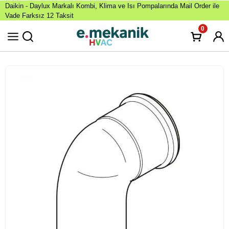
Daikin - Daylux Markalı Kombi, Klima ve Isı Pompalarında Mail Order ile
Vade Farksız 12 Taksit
0