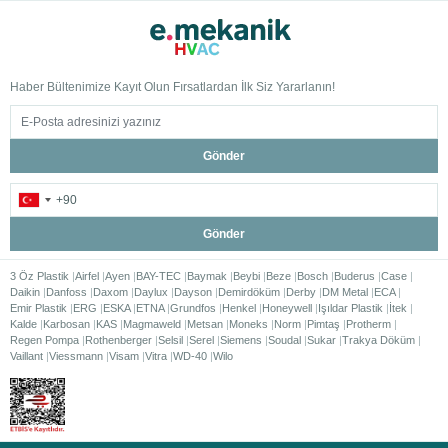
Haber Bültenimize Kayıt Olun Fırsatlardan İlk Siz Yararlanın!
Gönder
Gönder
3 Öz Plastik
Airfel
Ayen
BAY-TEC
Baymak
Beybi
Beze
Bosch
Buderus
Case
Daikin
Danfoss
Daxom
Daylux
Dayson
Demirdöküm
Derby
DM Metal
ECA
Emir Plastik
ERG
ESKA
ETNA
Grundfos
Henkel
Honeywell
Işıldar Plastik
İtek
Kalde
Karbosan
KAS
Magmaweld
Metsan
Moneks
Norm
Pimtaş
Protherm
Regen Pompa
Rothenberger
Selsil
Serel
Siemens
Soudal
Sukar
Trakya Döküm
Vaillant
Viessmann
Visam
Vitra
WD-40
Wilo