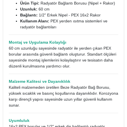
Ürün Tipi:
Radyatör Bağlantı Borusu (Nipel + Rakor)
Uzunluk:
60 cm
Bağlantı:
1/2" Erkek Nipel - PEX 16x2 Rakor
Kullanım Alanı:
PEX yerden ısıtma sistemleri ve
radyatör bağlantıları
Montaj ve Uygulama Kolaylığı
60 cm uzunluğu sayesinde radyatör ile yerden çıkan PEX
borular arasında güvenli bağlantı oluşturur. Standart ölçüleri
sayesinde montaj işlemlerini kolaylaştırır ve tesisatın daha
düzenli kurulmasına yardımcı olur.
Malzeme Kalitesi ve Dayanıklılık
Kaliteli malzemeden üretilen Beze Radyatör Bağ Borusu,
yüksek sıcaklık ve basınç koşullarına dayanıklıdır. Korozyona
karşı dirençli yapısı sayesinde uzun yıllar güvenli kullanım
sunar.
Uyumluluk
16x2 PEX borular ve 1/2" erkek diş bağlantılı radyatör