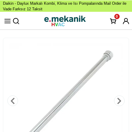
Daikin - Daylux Markalı Kombi, Klima ve Isı Pompalarında Mail Order ile
Vade Farksız 12 Taksit
0