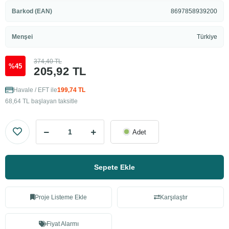
Barkod (EAN)
8697858939200
Menşei
Türkiye
374,40 TL
%45
205,92 TL
Havale / EFT ile
199,74 TL
68,64 TL başlayan taksitle
Adet
Sepete Ekle
Proje Listeme Ekle
Karşılaştır
Fiyat Alarmı