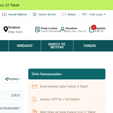
ız 12 Taksit
Havale Bildirimi
Yardım Servisi
İletişim
TRY - Türk Lirası
Teslimat
0
Proje Listem
Hesabım
Sepetim
Favori Ürünlerim
Giriş Yap / Üye Ol
0,00 TL
Bölge Seçin
K
BANYO VE
HIRDAVAT
YANGIN
MUTFAK
Ürün Kampanyaları
Paylaş
Kredi Kartına Vade Farksız 3 Taksit
22813
Havale / EFT ile + %3 İndirim
697858943987
Mail Order ile Vade Farksız 6-9-12 Taksit