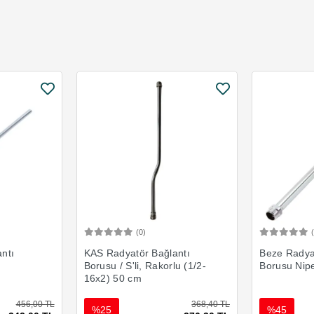
(0)
Ekle
Sepete Ekle
ntı
KAS Radyatör Bağlantı
Beze Radya
Borusu / S'li, Rakorlu (1/2-
Borusu Nipe
16x2) 50 cm
456,00 TL
368,40 TL
%25
%45