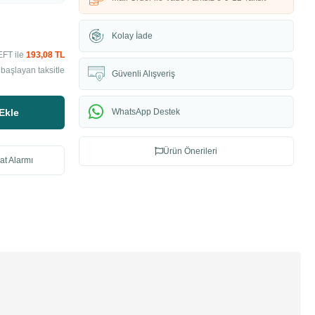
Kolay İade
EFT ile
193,08 TL
başlayan taksitle
Güvenli Alışveriş
Ekle
WhatsApp Destek
Ürün Önerileri
at Alarmı