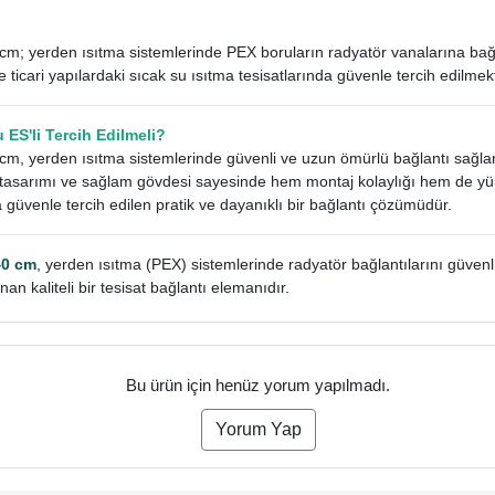
m; yerden ısıtma sistemlerinde PEX boruların radyatör vanalarına bağlan
 ve ticari yapılardaki sıcak su ısıtma tesisatlarında güvenle tercih edilmek
ES'li Tercih Edilmeli?
m, yerden ısıtma sistemlerinde güvenli ve uzun ömürlü bağlantı sağlam
lı tasarımı ve sağlam gövdesi sayesinde hem montaj kolaylığı hem de y
güvenle tercih edilen pratik ve dayanıklı bir bağlantı çözümüdür.
40 cm
, yerden ısıtma (PEX) sistemlerinde radyatör bağlantılarını güvenl
an kaliteli bir tesisat bağlantı elemanıdır.
Bu ürün için henüz yorum yapılmadı.
Yorum Yap