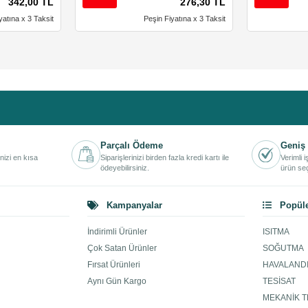
342,00 TL
276,30 TL
yatına x 3 Taksit
Peşin Fiyatına x 3 Taksit
Parçalı Ödeme
Geniş 
inizi en kısa
Siparişlerinizi birden fazla kredi kartı ile
Verimli 
ödeyebilirsiniz.
ürün seç
Kampanyalar
Popüle
İndirimli Ürünler
ISITMA
Çok Satan Ürünler
SOĞUTMA
Fırsat Ürünleri
HAVALAND
Aynı Gün Kargo
TESİSAT
MEKANİK T