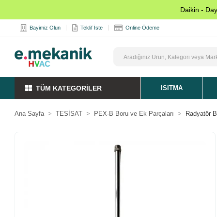
Daikin - Da
Bayimiz Olun
Teklif İste
Online Ödeme
TÜM KATEGORİLER
ISITMA
Ana Sayfa
TESİSAT
PEX-B Boru ve Ek Parçaları
Radyatör B