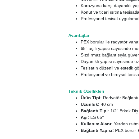
Korozyona karşı dayanıklı yap
Konut ve ticari ısıtma tesisat
Profesyonel tesisat uygulamal
Avantajları
PEX borular ile radyatör vana
65° açılı yapısı sayesinde mon
Sızdırmaz bağlantısıyla güven
Dayanıklı yapısı sayesinde uz
Tesisatın düzenli ve estetik 
Profesyonel ve bireysel tesis
Teknik Özellikleri
Ürün Tipi:
Radyatör Bağlantı 
Uzunluk:
40 cm
Bağlantı Tipi:
1/2" Erkek Diş
Açı:
ES 65°
Kullanım Alanı:
Yerden ısıtma
Bağlantı Yapısı:
PEX boru - 