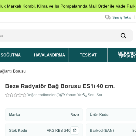
ylux Markalı Kombi, Klima ve Isı Pompalarında Mail Order ile Vade Farks
Sipariş Takip
MEKANI
SOĞUTMA
HAVALANDIRMA
TESISAT
TESISAT
ağlantı Borusu
Beze Radyatör Bağ Borusu ES'li 40 cm.
Değerlendirmeler (0)
Yorum Yaz
Soru Sor
Marka
Beze
Ürün Kodu
Stok Kodu
AKG RBB S40
Barkod (EAN)
8