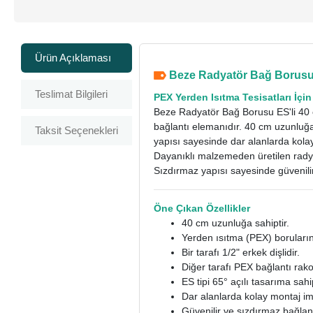
Ürün Açıklaması
Beze Radyatör Bağ Borusu 
Teslimat Bilgileri
PEX Yerden Isıtma Tesisatları İçi
Beze Radyatör Bağ Borusu ES'li 40 c
bağlantı elemanıdır. 40 cm uzunluğa
Taksit Seçenekleri
yapısı sayesinde dar alanlarda kola
Dayanıklı malzemeden üretilen radyat
Sızdırmaz yapısı sayesinde güvenilir
Öne Çıkan Özellikler
40 cm uzunluğa sahiptir.
Yerden ısıtma (PEX) boruların
Bir tarafı 1/2" erkek dişlidir.
Diğer tarafı PEX bağlantı rako
ES tipi 65° açılı tasarıma sahip
Dar alanlarda kolay montaj im
Güvenilir ve sızdırmaz bağlant