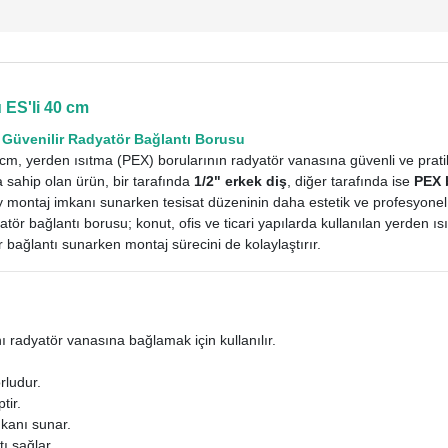
ES'li 40 cm
n Güvenilir Radyatör Bağlantı Borusu
m, yerden ısıtma (PEX) borularının radyatör vanasına güvenli ve pratik 
 sahip olan ürün, bir tarafında
1/2" erkek diş
, diğer tarafında ise
PEX 
y montaj imkanı sunarken tesisat düzeninin daha estetik ve profesyone
ör bağlantı borusu; konut, ofis ve ticari yapılarda kullanılan yerden ı
 bağlantı sunarken montaj sürecini de kolaylaştırır.
ı radyatör vanasına bağlamak için kullanılır.
rludur.
tir.
kanı sunar.
ı sağlar.