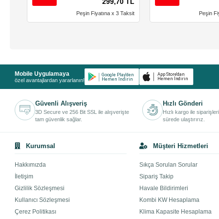
299,70 TL
Peşin Fiyatına x 3 Taksit
Peşin Fi
Mobile Uygulamaya
özel avantajlardan yararlanın!
Güvenli Alışveriş
Hızlı Gönderi
3D Secure ve 256 Bit SSL ile alışverişte
Hızlı kargo ile siparişler
tam güvenlik sağlar.
sürede ulaştırırız.
Kurumsal
Müşteri Hizmetleri
Hakkımızda
Sıkça Sorulan Sorular
İletişim
Sipariş Takip
Gizlilik Sözleşmesi
Havale Bildirimleri
Kullanıcı Sözleşmesi
Kombi KW Hesaplama
Çerez Politikası
Klima Kapasite Hesaplama