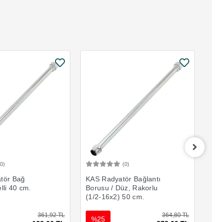
(0)
(0)
Sepete Ekle
Sepete Ekle
tör Bağ
KAS Radyatör Bağlantı
KAS
lli 40 cm.
Borusu / Düz, Rakorlu
Bor
(1/2-16x2) 50 cm.
(1/
361,92 TL
364,80 TL
%25
%