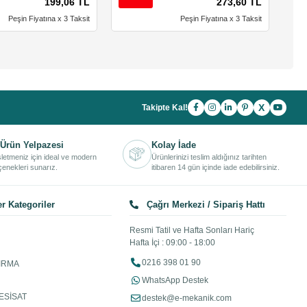
199,06 TL
273,60 TL
Peşin Fiyatına x 3 Taksit
Peşin Fiyatına x 3 Taksit
X
Takipte Kal!
Ürün Yelpazesi
Kolay İade
işletmeniz için ideal ve modern
Ürünlerinizi teslim aldığınız tarihten
enekleri sunarız.
itibaren 14 gün içinde iade edebilirsiniz.
r Kategoriler
Çağrı Merkezi / Sipariş Hattı
Resmi Tatil ve Hafta Sonları Hariç
Hafta İçi : 09:00 - 18:00
0216 398 01 90
IRMA
WhatsApp Destek
ESİSAT
destek@e-mekanik.com