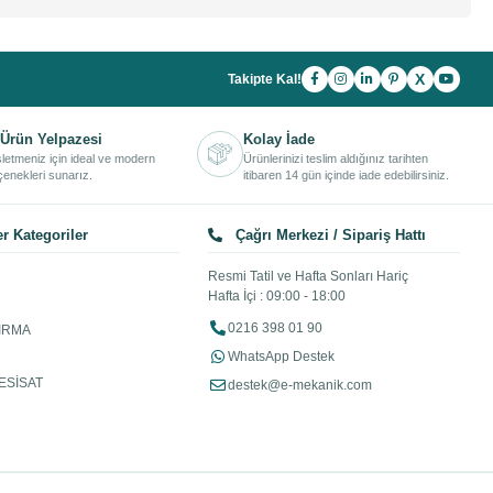
X
Takipte Kal!
Ürün Yelpazesi
Kolay İade
işletmeniz için ideal ve modern
Ürünlerinizi teslim aldığınız tarihten
enekleri sunarız.
itibaren 14 gün içinde iade edebilirsiniz.
r Kategoriler
Çağrı Merkezi / Sipariş Hattı
Resmi Tatil ve Hafta Sonları Hariç
Hafta İçi : 09:00 - 18:00
0216 398 01 90
IRMA
WhatsApp Destek
ESİSAT
destek@e-mekanik.com