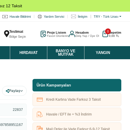
ız 12 Taksit
Havale Bildirimi
Yardım Servisi
İletişim
TRY - Türk Lirası
Teslimat
0
Proje Listem
Hesabım
Sepetim
Favori Ürünlerim
Giriş Yap / Üye Ol
0,00 TL
Bölge Seçin
K
BANYO VE
HIRDAVAT
YANGIN
MUTFAK
Ürün Kampanyaları
Paylaş
Kredi Kartına Vade Farksız 3 Taksit
22837
Havale / EFT ile + %3 İndirim
697858951167
Mail Order ile Vade Farksız 6-9-12 Taksit