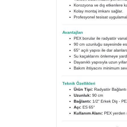
Korozyona ve dış etkenlere ka
Kolay montaj imkanı sağlar.
Profesyonel tesisat uygulama
Avantajları
PEX borular ile radyatör vanal
90 cm uzunluğu sayesinde es
65° açılı yapısı ile dar alanlar
Su kaçaklarını önlemeye yardı
Dayanıklı yapısıyla uzun yıllar
Bakım ihtiyacını minimum sevi
Teknik Özellikleri
Ürün Tipi:
Radyatör Bağlantı 
Uzunluk:
90 cm
Bağlantı:
1/2" Erkek Diş - P
Açı:
ES 65°
Kullanım Alanı:
PEX yerden ıs