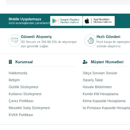
Mobile Uygulamaya
özel avantajlardan yararlanın!
Güvenli Alışveriş
Hızlı Gönderi
3D Secure ve 256 Bit SSL ile alışverişte
Hızlı kargo ile siparişler
tam güvenlik sağlar.
sürede ulaştırırız.
Kurumsal
Müşteri Hizmetleri
Hakkımızda
Sıkça Sorulan Sorular
İletişim
Sipariş Takip
Gizlilik Sözleşmesi
Havale Bildirimleri
Kullanıcı Sözleşmesi
Kombi KW Hesaplama
Çerez Politikası
Klima Kapasite Hesaplama
Mesafeli Satış Sözleşmesi
Isı Pompası Kapasite Hesapl
KVKK Politikası