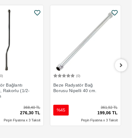
(0)
(0)
Sepete Ekle
Sepete Ekle
ör Bağlantı
Beze Radyatör Bağ
KAS
i, Rakorlu (1/2-
Borusu Nipelli 40 cm.
Bor
m
(1/
368,40 TL
361,92 TL
%45
%
276,30 TL
199,06 TL
Peşin Fiyatına x 3 Taksit
Peşin Fiyatına x 3 Taksit