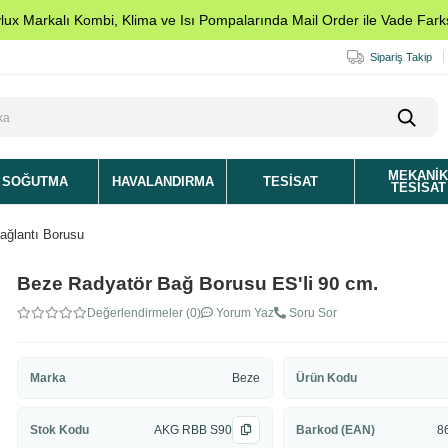
ylux Markalı Kombi, Klima ve Isı Pompalarında Mail Order ile Vade Farks
Sipariş Takip
MEKANI
SOĞUTMA
HAVALANDIRMA
TESISAT
TESISAT
ağlantı Borusu
Beze Radyatör Bağ Borusu ES'li 90 cm.
Değerlendirmeler (0)
Yorum Yaz
Soru Sor
Marka
Beze
Ürün Kodu
Stok Kodu
AKG RBB S90
Barkod (EAN)
8