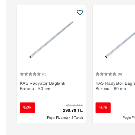
(0)
(0)
Sepete Ekle
Sepete 
KAS Radyatör Bağlantı
KAS Radyatör Bağla
Borusu - 50 cm.
Borusu - 60 cm.
399,60 TL
%25
%25
299,70 TL
Peşin Fiyatına x 3 Taksit
Peşin Fi