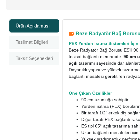
Ürün Açıklaması
Beze Radyatör Bağ Borusu 
Teslimat Bilgileri
PEX Yerden Isıtma Sistemleri İçin
Beze Radyatör Bağ Borusu ES'li 90 c
tesisat bağlantı elemanıdır.
90 cm 
Taksit Seçenekleri
açılı
tasarımı sayesinde dar alanlar
Dayanıklı yapısı ve yüksek sızdırmaz
bağlantı mesafesi gerektiren radyatö
Öne Çıkan Özellikler
90 cm uzunluğa sahiptir.
Yerden ısıtma (PEX) boruların
Bir tarafı 1/2" erkek diş bağlan
Diğer tarafı PEX bağlantı rako
ES tipi 65° açılı tasarıma sahip
Uzun bağlantı mesafeleri için i
Yüksek sızdırmazlık performa