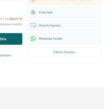
Kolay İade
EFT ile
224,71 TL
başlayan taksitle
Güvenli Alışveriş
Ekle
WhatsApp Destek
Ürün Önerileri
at Alarmı