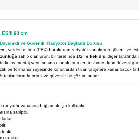
ES'li 90 cm
 Dayanıklı ve Güvenilir Radyatör Bağlantı Borusu
m, yerden ısıtma (PEX) borularının radyatör vanalarına güvenli ve estet
uzunluğa
sahip olan ürün, bir tarafında
1/2" erkek diş
, diğer tarafında
da kolay montaj yapılmasına olanak tanırken tesisatın daha düzenli gör
lık performansı sayesinde konutlardan ticari projelere kadar birçok far
r tesisatlarında pratik ve güvenilir bir çözüm sunar.
ı radyatör vanasına bağlamak için kullanılır.
tısına sahiptir.
rludur.
tir.
dealdir.
nsı sunar.