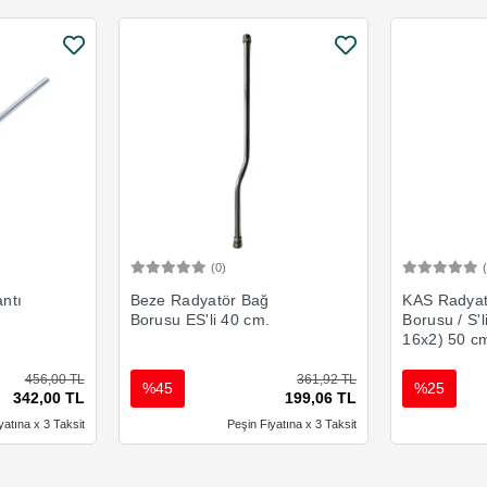
(0)
Ekle
Sepete Ekle
ntı
Beze Radyatör Bağ
KAS Radyat
Borusu ES'li 40 cm.
Borusu / S'l
16x2) 50 c
456,00 TL
361,92 TL
%45
%25
342,00 TL
199,06 TL
yatına x 3 Taksit
Peşin Fiyatına x 3 Taksit