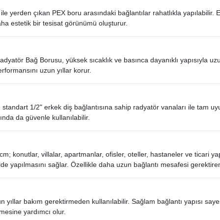
e yerden çıkan PEX boru arasındaki bağlantılar rahatlıkla yapılabilir. E
aha estetik bir tesisat görünümü oluşturur.
adyatör Bağ Borusu, yüksek sıcaklık ve basınca dayanıklı yapısıyla uz
erformansını uzun yıllar korur.
 standart 1/2" erkek diş bağlantısına sahip radyatör vanaları ile tam u
da da güvenle kullanılabilir.
 konutlar, villalar, apartmanlar, ofisler, oteller, hastaneler ve ticari y
ilde yapılmasını sağlar. Özellikle daha uzun bağlantı mesafesi gerektir
 yıllar bakım gerektirmeden kullanılabilir. Sağlam bağlantı yapısı sayes
lmesine yardımcı olur.