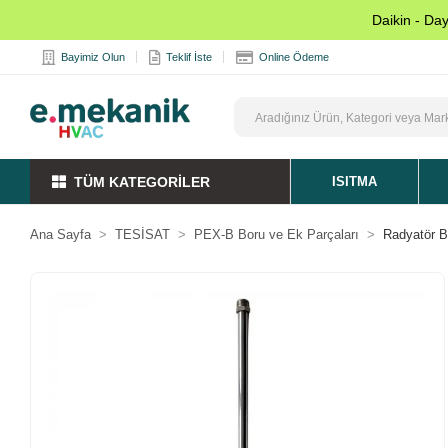
Daikin - Da
Bayimiz Olun
Teklif İste
Online Ödeme
TÜM KATEGORİLER
ISITMA
Ana Sayfa
TESİSAT
PEX-B Boru ve Ek Parçaları
Radyatör B