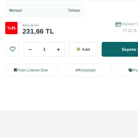
Menşei
Türkiye
Havale / 
421,20 TL
%45
231,66 TL
77,22 TL 
Sepete 
Adet
Proje Listeme Ekle
Karşılaştır
Fiy