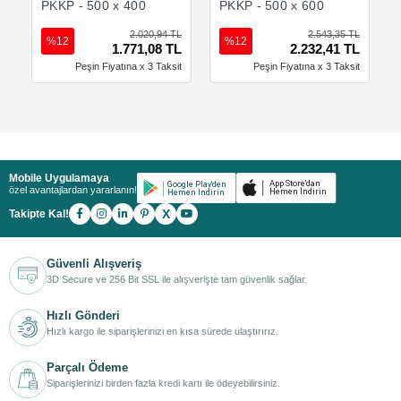
PKKP - 500 x 400
PKKP - 500 x 600
2.020,94 TL
2.543,35 TL
%12
%12
1.771,08 TL
2.232,41 TL
Peşin Fiyatına x 3 Taksit
Peşin Fiyatına x 3 Taksit
Mobile Uygulamaya
özel avantajlardan yararlanın!
X
Takipte Kal!
Güvenli Alışveriş
3D Secure ve 256 Bit SSL ile alışverişte tam güvenlik sağlar.
Hızlı Gönderi
Hızlı kargo ile siparişlerinizi en kısa sürede ulaştırırız.
Parçalı Ödeme
Siparişlerinizi birden fazla kredi kartı ile ödeyebilirsiniz.