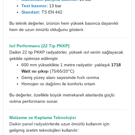
Test basıncı:
13 bar
Standart:
TS EN 442
Bu teknik değerler, ürünün hem yüksek basınca dayanıklı
hem de uzun ömürlü olduğunu gösterir.
Isıl Performans (22 Tip PKKP)
Daikin 22 tip PKKP radyatörler, yüksek ısıl verim sağlayacak
şekilde optimize edilmiştir.
600 mm yükseklikte 1 metre radyatör: yaklaşık
1718
Watt ısı çıkışı
(75/65/20°C)
Geniş yüzey alanı sayesinde hızlı ısınma
Homojen ısı dağılımı ile konforlu ortam
Bu değerler, özellikle büyük metrekareli alanlarda güçlü
ısıtma performansı sunar.
Malzeme ve Kaplama Teknolojisi
Daikin panel radyatör
lerde uzun ömürlü kullanım için
gelişmiş üretim teknolojileri kullanılır: