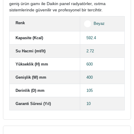
geniş ürün gamı ile Daikin panel radyatörler, ısıtma
sistemlerinde güvenilir ve profesyonel bir tercihtir.
Renk
Beyaz
Kapasite (Kcal)
592.4
Su Hacmi (mt/lt)
2.72
Yükseklik (H) mm
600
Genişlik (W) mm
400
Derinlik (D) mm
105
Garanti Süresi (Yıl)
10