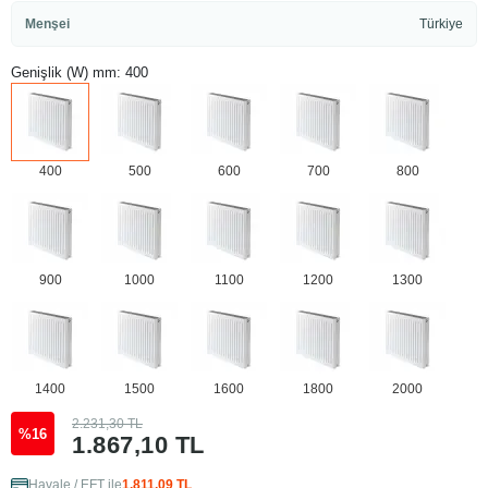
Menşei
Türkiye
Genişlik (W) mm: 400
400
500
600
700
800
900
1000
1100
1200
1300
1400
1500
1600
1800
2000
2.231,30 TL
%16
1.867,10 TL
Havale / EFT ile
1.811,09 TL