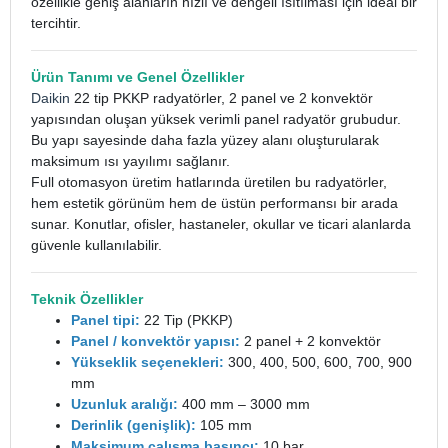
özellikle geniş alanların hızlı ve dengeli ısıtılması için ideal bir
tercihtir.
Ürün Tanımı ve Genel Özellikler
Daikin
22 tip PKKP radyatörler, 2 panel ve 2 konvektör
yapısından oluşan yüksek verimli panel radyatör grubudur.
Bu yapı sayesinde daha fazla yüzey alanı oluşturularak
maksimum ısı yayılımı sağlanır.
Full otomasyon üretim hatlarında üretilen bu radyatörler,
hem estetik görünüm hem de üstün performansı bir arada
sunar. Konutlar, ofisler, hastaneler, okullar ve ticari alanlarda
güvenle kullanılabilir.
Teknik Özellikler
Panel tipi:
22 Tip (PKKP)
Panel / konvektör yapısı:
2 panel + 2 konvektör
Yükseklik seçenekleri:
300, 400, 500, 600, 700, 900
mm
Uzunluk aralığı:
400 mm – 3000 mm
Derinlik (genişlik):
105 mm
Maksimum çalışma basıncı:
10 bar