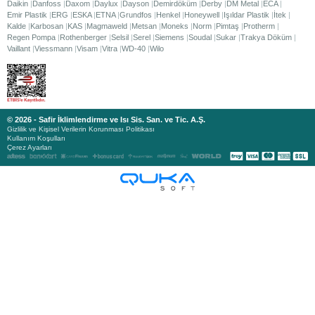
Daikin
Danfoss
Daxom
Daylux
Dayson
Demirdöküm
Derby
DM Metal
ECA
Emir Plastik
ERG
ESKA
ETNA
Grundfos
Henkel
Honeywell
Işıldar Plastik
İtek
Kalde
Karbosan
KAS
Magmaweld
Metsan
Moneks
Norm
Pimtaş
Protherm
Regen Pompa
Rothenberger
Selsil
Serel
Siemens
Soudal
Sukar
Trakya Döküm
Vaillant
Viessmann
Visam
Vitra
WD-40
Wilo
© 2026 - Safir İklimlendirme ve Isı Sis. San. ve Tic. A.Ş.
Gizlilik ve Kişisel Verilerin Korunması Politikası
Kullanım Koşulları
Çerez Ayarları