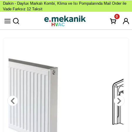
Daikin - Daylux Markalı Kombi, Klima ve Isı Pompalarında Mail Order ile
Vade Farksız 12 Taksit
0