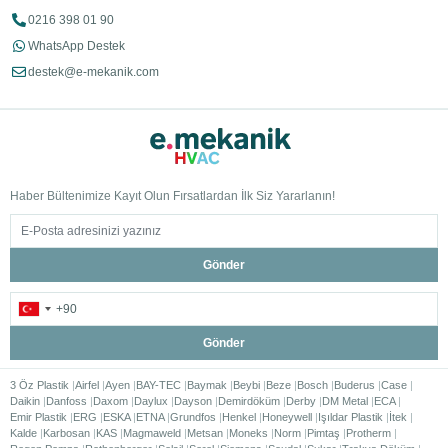
0216 398 01 90
WhatsApp Destek
destek@e-mekanik.com
Haber Bültenimize Kayıt Olun Fırsatlardan İlk Siz Yararlanın!
Gönder
Gönder
3 Öz Plastik
Airfel
Ayen
BAY-TEC
Baymak
Beybi
Beze
Bosch
Buderus
Case
Daikin
Danfoss
Daxom
Daylux
Dayson
Demirdöküm
Derby
DM Metal
ECA
Emir Plastik
ERG
ESKA
ETNA
Grundfos
Henkel
Honeywell
Işıldar Plastik
İtek
Kalde
Karbosan
KAS
Magmaweld
Metsan
Moneks
Norm
Pimtaş
Protherm