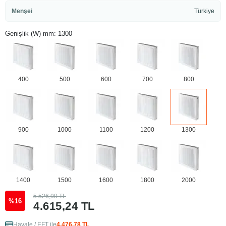
Menşei
Türkiye
Genişlik (W) mm: 1300
400
500
600
700
800
900
1000
1100
1200
1300
1400
1500
1600
1800
2000
5.526,90 TL
%16
4.615,24 TL
Havale / EFT ile
4.476,78 TL