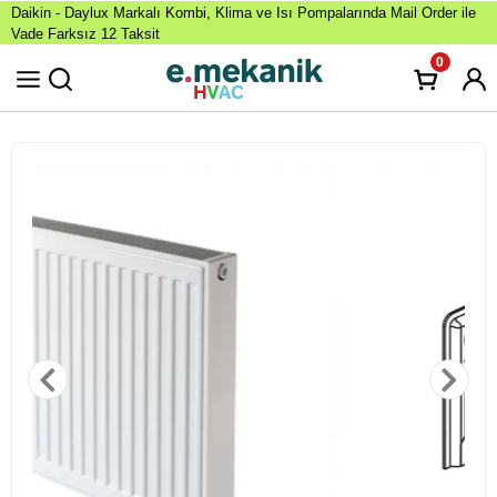
Daikin - Daylux Markalı Kombi, Klima ve Isı Pompalarında Mail Order ile
Vade Farksız 12 Taksit
0