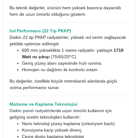
Bu teknik değerler, ürünün hem yüksek basınca dayanıklı
hem de uzun ömürlü olduğunu gösterir.
Isıl Performans (22 Tip PKKP)
Daikin 22 tip PKKP radyatörler, yüksek ısıl verim sağlayacak
şekilde optimize edilmiştir.
600 mm yükseklikte 1 metre radyatör: yaklaşık
1718
Watt ısı çıkışı
(75/65/20°C)
Geniş yüzey alanı sayesinde hızlı ısınma
Homojen ısı dağılımı ile konforlu ortam
Bu değerler, özellikle büyük metrekareli alanlarda güçlü
ısıtma performansı sunar.
Malzeme ve Kaplama Teknolojisi
Daikin panel radyatör
lerde uzun ömürlü kullanım için
gelişmiş üretim teknolojileri kullanılır:
Nano teknoloji yüzey kaplama (zirkonyum bazlı)
Korozyona karşı yüksek direnç
Çevre dostu kaplama teknolojisi