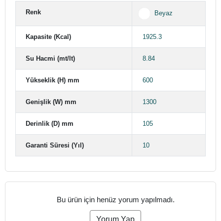
Renk
Beyaz
Kapasite (Kcal)
1925.3
Su Hacmi (mt/lt)
8.84
Yükseklik (H) mm
600
Genişlik (W) mm
1300
Derinlik (D) mm
105
Garanti Süresi (Yıl)
10
Bu ürün için henüz yorum yapılmadı.
Yorum Yap