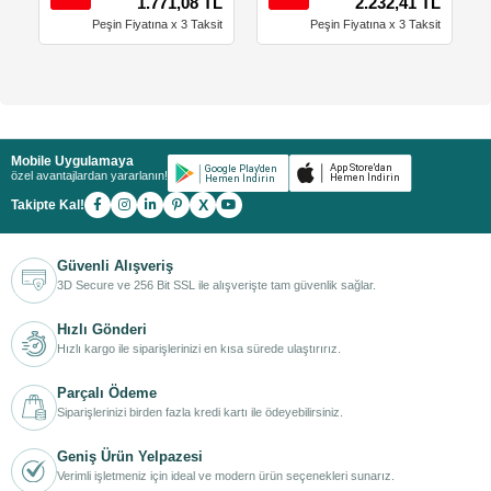
1.771,08 TL
2.232,41 TL
Peşin Fiyatına x 3 Taksit
Peşin Fiyatına x 3 Taksit
Mobile Uygulamaya
özel avantajlardan yararlanın!
X
Takipte Kal!
Güvenli Alışveriş
3D Secure ve 256 Bit SSL ile alışverişte tam güvenlik sağlar.
Hızlı Gönderi
Hızlı kargo ile siparişlerinizi en kısa sürede ulaştırırız.
Parçalı Ödeme
Siparişlerinizi birden fazla kredi kartı ile ödeyebilirsiniz.
Geniş Ürün Yelpazesi
Verimli işletmeniz için ideal ve modern ürün seçenekleri sunarız.