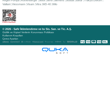
Regen Pompa
Rothenberger
Selsil
Serel
Siemens
Soudal
Sukar
Trakya Döküm
Vaillant
Viessmann
Visam
Vitra
WD-40
Wilo
© 2026 - Safir İklimlendirme ve Isı Sis. San. ve Tic. A.Ş.
Gizlilik ve Kişisel Verilerin Korunması Politikası
Kullanım Koşulları
Çerez Ayarları