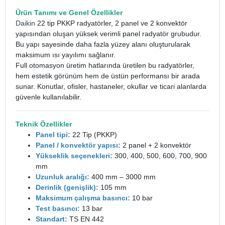
Ürün Tanımı ve Genel Özellikler
Daikin
22 tip PKKP radyatörler, 2 panel ve 2 konvektör
yapısından oluşan yüksek verimli panel radyatör grubudur.
Bu yapı sayesinde daha fazla yüzey alanı oluşturularak
maksimum ısı yayılımı sağlanır.
Full otomasyon üretim hatlarında üretilen bu radyatörler,
hem estetik görünüm hem de üstün performansı bir arada
sunar. Konutlar, ofisler, hastaneler, okullar ve ticari alanlarda
güvenle kullanılabilir.
Teknik Özellikler
Panel tipi:
22 Tip (PKKP)
Panel / konvektör yapısı:
2 panel + 2 konvektör
Yükseklik seçenekleri:
300, 400, 500, 600, 700, 900
mm
Uzunluk aralığı:
400 mm – 3000 mm
Derinlik (genişlik):
105 mm
Maksimum çalışma basıncı:
10 bar
Test basıncı:
13 bar
Standart:
TS EN 442