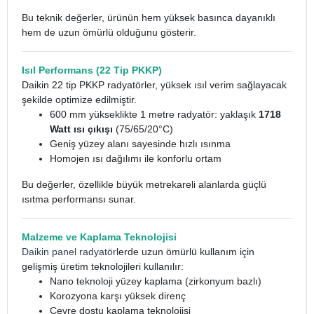
Bu teknik değerler, ürünün hem yüksek basınca dayanıklı
hem de uzun ömürlü olduğunu gösterir.
Isıl Performans (22 Tip PKKP)
Daikin 22 tip PKKP radyatörler, yüksek ısıl verim sağlayacak
şekilde optimize edilmiştir.
600 mm yükseklikte 1 metre radyatör: yaklaşık
1718
Watt ısı çıkışı
(75/65/20°C)
Geniş yüzey alanı sayesinde hızlı ısınma
Homojen ısı dağılımı ile konforlu ortam
Bu değerler, özellikle büyük metrekareli alanlarda güçlü
ısıtma performansı sunar.
Malzeme ve Kaplama Teknolojisi
Daikin panel radyatör
lerde uzun ömürlü kullanım için
gelişmiş üretim teknolojileri kullanılır:
Nano teknoloji yüzey kaplama (zirkonyum bazlı)
Korozyona karşı yüksek direnç
Çevre dostu kaplama teknolojisi