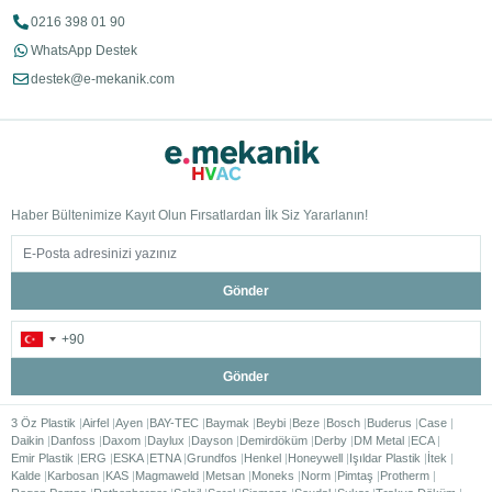
0216 398 01 90
WhatsApp Destek
destek@e-mekanik.com
Haber Bültenimize Kayıt Olun Fırsatlardan İlk Siz Yararlanın!
Gönder
Gönder
3 Öz Plastik
Airfel
Ayen
BAY-TEC
Baymak
Beybi
Beze
Bosch
Buderus
Case
Daikin
Danfoss
Daxom
Daylux
Dayson
Demirdöküm
Derby
DM Metal
ECA
Emir Plastik
ERG
ESKA
ETNA
Grundfos
Henkel
Honeywell
Işıldar Plastik
İtek
Kalde
Karbosan
KAS
Magmaweld
Metsan
Moneks
Norm
Pimtaş
Protherm