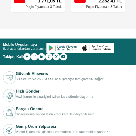
1.771,08 TL
2.232,41 TL
Peşin Fiyatına x 3 Taksit
Peşin Fiyatına x 3 Taksit
Mobile Uygulamaya
özel avantajlardan yararlanın!
X
Takipte Kal!
Güvenli Alışveriş
3D Secure ve 256 Bit SSL ile alışverişte tam güvenlik sağlar.
Hızlı Gönderi
Hızlı kargo ile siparişlerinizi en kısa sürede ulaştırırız.
Parçalı Ödeme
Siparişlerinizi birden fazla kredi kartı ile ödeyebilirsiniz.
Geniş Ürün Yelpazesi
Verimli işletmeniz için ideal ve modern ürün seçenekleri sunarız.