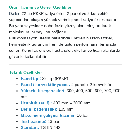
Ürün Tanımı ve Genel Özellikler
Daikin
22 tip PKKP radyatörler, 2 panel ve 2 konvektör
yapısından oluşan yüksek verimli panel radyatör grubudur.
Bu yapı sayesinde daha fazla yüzey alanı oluşturularak
maksimum ısı yayılımı sağlanır.
Full otomasyon üretim hatlarında üretilen bu radyatörler,
hem estetik görünüm hem de üstün performansı bir arada
sunar. Konutlar, ofisler, hastaneler, okullar ve ticari alanlarda
güvenle kullanılabilir.
Teknik Özellikler
Panel tipi:
22 Tip (PKKP)
Panel / konvektör yapısı:
2 panel + 2 konvektör
Yükseklik seçenekleri:
300, 400, 500, 600, 700, 900
mm
Uzunluk aralığı:
400 mm – 3000 mm
Derinlik (genişlik):
105 mm
Maksimum çalışma basıncı:
10 bar
Test basıncı:
13 bar
Standart:
TS EN 442