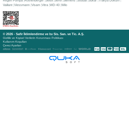
Regen Pompa
Rothenberger
Selsil
Serel
Siemens
Soudal
Sukar
Trakya Döküm
Vaillant
Viessmann
Visam
Vitra
WD-40
Wilo
© 2026 - Safir İklimlendirme ve Isı Sis. San. ve Tic. A.Ş.
Gizlilik ve Kişisel Verilerin Korunması Politikası
Kullanım Koşulları
Çerez Ayarları