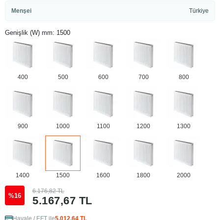
Menşei
Türkiye
Genişlik (W) mm: 1500
400
500
600
700
800
900
1000
1100
1200
1300
1400
1500
1600
1800
2000
6.176,82 TL
%16
5.167,67 TL
Havale / EFT ile
5.012,64 TL