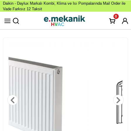
Daikin - Daylux Markalı Kombi, Klima ve Isı Pompalarında Mail Order ile
Vade Farksız 12 Taksit
0